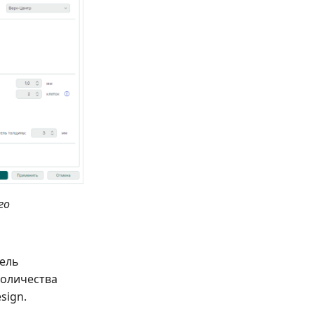
го
нель
количества
sign.