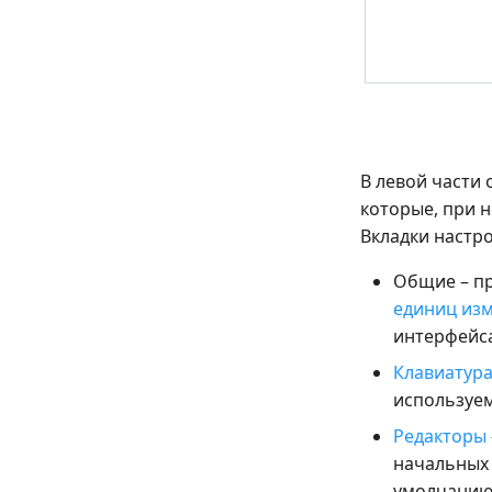
В левой части 
которые, при 
Вкладки настр
Общие – п
единиц из
интерфейса
Клавиатур
используем
Редакторы
начальных 
умолчанию