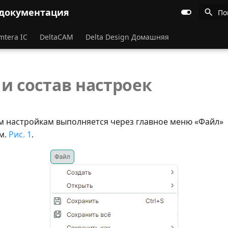
 документация
По
mtera IC
DeltaCAM
Delta Design Домашняя
 и состав настроек
м настройкам выполняется через главное меню «Файл»
м.
Рис. 1
.