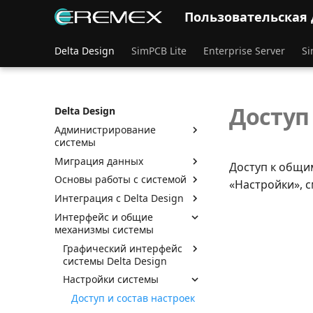
Пользовательская
Delta Design
SimPCB Lite
Enterprise Server
Si
Доступ
Delta Design
Администрирование
системы
Миграция данных
Доступ к общи
Основы работы с системой
«Настройки», с
Интеграция с Delta Design
Интерфейс и общие
механизмы системы
Графический интерфейс
системы Delta Design
Настройки системы
Доступ и состав настроек