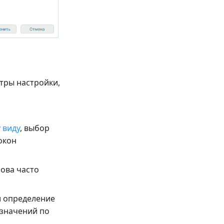
етры настройки,
 виду
, выбор
окон
ова часто
и определение
 значений по