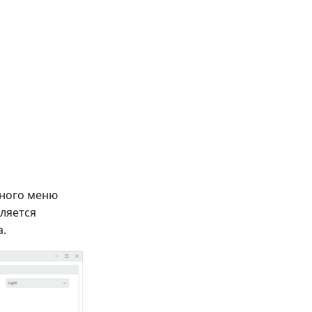
вного меню
вляется
а.