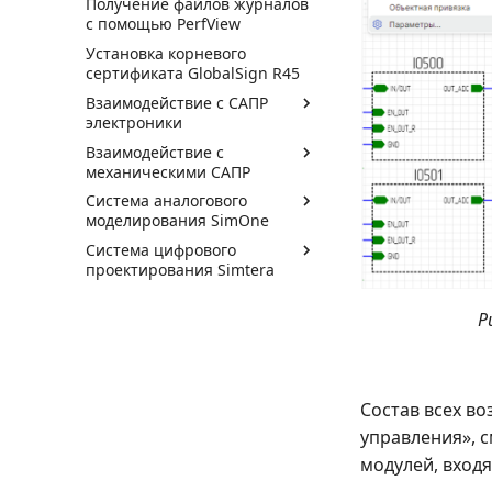
Получение файлов журналов
с помощью PerfView
Установка корневого
сертификата GlobalSign R45
Взаимодействие с САПР
электроники
Взаимодействие с
механическими САПР
Система аналогового
моделирования SimOne
Система цифрового
проектирования Simtera
Р
Состав всех в
управления», с
модулей, вход