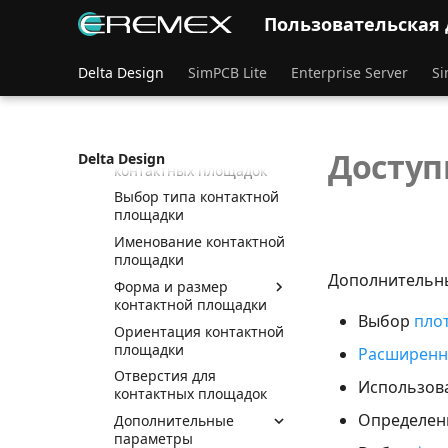
Общие сведения о
Пользовательская
контактных площадках
Редактор контактных
Delta Design
SimPCB Lite
Enterprise Server
Si
площадок
Создание контактных
площадок
Общее в создании
Доступ
Delta Design
контактных площадок
Выбор типа контактной
площадки
Именование контактной
площадки
Дополнительны
Форма и размер
контактной площадки
Выбор
пло
Ориентация контактной
площадки
Расширенн
Отверстия для
Использов
контактных площадок
Определен
Дополнительные
параметры