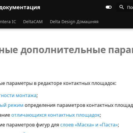
 документация
По
mtera IC
DeltaCAM
Delta Design Домашняя
ные дополнительные пар
е параметры в редакторе контактных площадок:
тности монтажа
;
ый режим
определения параметров контактных площад
ание
отличающихся контактных площадок
;
ие параметров фигур для
слоев «Маска» и «Паста»
;