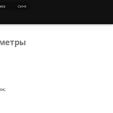
иск
аметры
ок;