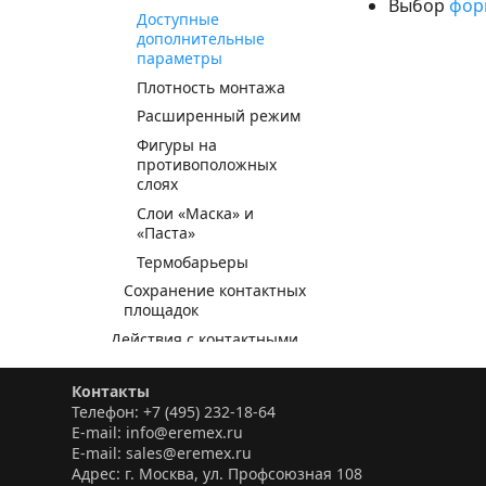
Выбор
фор
Доступные
дополнительные
параметры
Плотность монтажа
Расширенный режим
Фигуры на
противоположных
слоях
Слои «Маска» и
«Паста»
Термобарьеры
Сохранение контактных
площадок
Действия с контактными
площадками
Посадочные места
Контакты
Телефон: +7 (495) 232-18-64
Условные графические
E-mail: info@eremex.ru
обозначения
E-mail: sales@eremex.ru
Создание компонентов
Адрес: г. Москва, ул. Профсоюзная 108