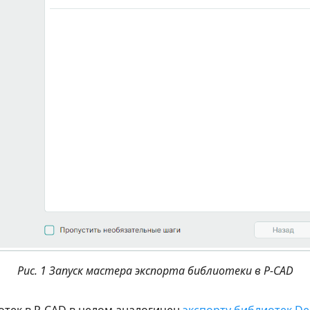
Рис. 1 Запуск мастера экспорта библиотеки в P-CAD
отек в P-CAD в целом аналогичен
экспорту библиотек Del