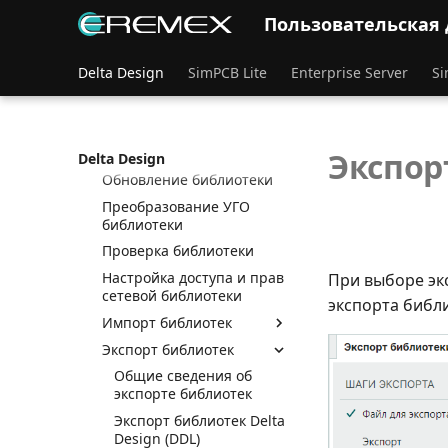
Общие сведения о
Пользовательская
компонентах
Библиотеки компонентов
Delta Design
SimPCB Lite
Enterprise Server
Si
Общие сведения о
библиотеке
Создание библиотеки
Структура библиотеки
Экспор
Delta Design
Обновление библиотеки
Преобразование УГО
библиотеки
Проверка библиотеки
Настройка доступа и прав
При выборе экс
сетевой библиотеки
экспорта библи
Импорт библиотек
Экспорт библиотек
Общие сведения об
экспорте библиотек
Экспорт библиотек Delta
Design (DDL)