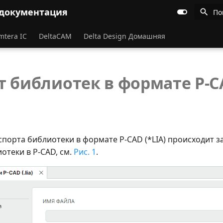
 документация
По
mtera IC
DeltaCAM
Delta Design Домашняя
т библиотек в формате P-CA
порта библиотеки в формате P-CAD (*LIA) происходит з
отеки в P-CAD, см.
Рис. 1
.