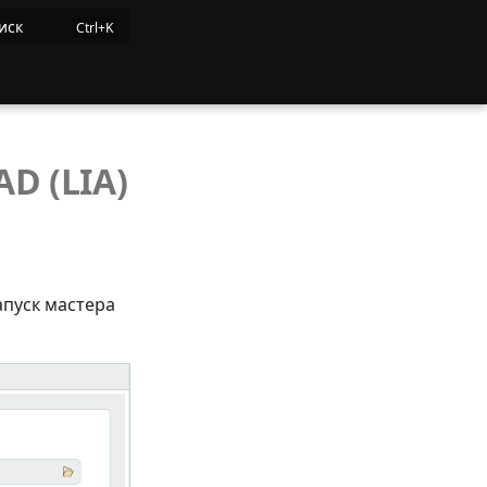
иск
D (LIA)
апуск мастера