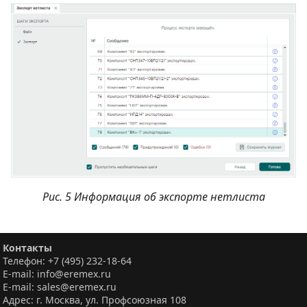
Рис. 5 Информация об экспорте нетлиста
Контакты
Телефон: +7 (495) 232-18-64
E-mail: info@eremex.ru
E-mail: sales@eremex.ru
Адрес: г. Москва, ул. Профсоюзная 108