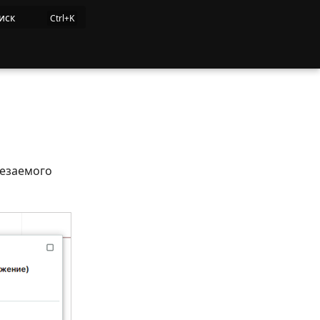
иск
резаемого