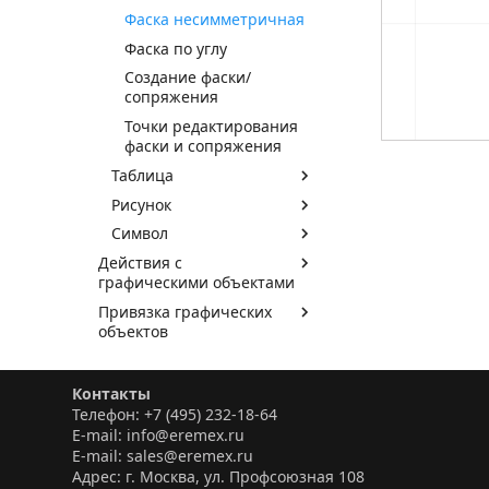
Фаска несимметричная
Фаска по углу
Создание фаски/
сопряжения
Точки редактирования
фаски и сопряжения
Таблица
Рисунок
Символ
Действия с
графическими объектами
Привязка графических
объектов
Перемещение начала
координат
Контакты
Измерение расстояния
Телефон: +7 (495) 232-18-64
E-mail: info@eremex.ru
Размерные линии
E-mail: sales@eremex.ru
Информационная панель
Адрес: г. Москва, ул. Профсоюзная 108