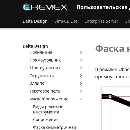
Инструменты
графических объектов
Пользовательская
Свойства графических
объектов
Delta Design
SimPCB Lite
Enterprise Server
Si
Общие свойства
графических объектов
Точки редактирования
графических объектов
Фаска 
Delta Design
Полилиния
Прямоугольник
Многоугольник
В режиме «Фас
Окружность
прямоугольног
Эллипс
Текстовое поле
Фаска/Сопряжение
Виды режимов
инструмента
Сопряжение
Фаска симметричная