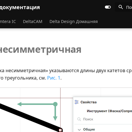
 документация
По
mtera IC
DeltaCAM
Delta Design Домашняя
несимметричная
ка несимметричная» указываются длины двух катетов с
о треугольника, см.
Рис. 1
.