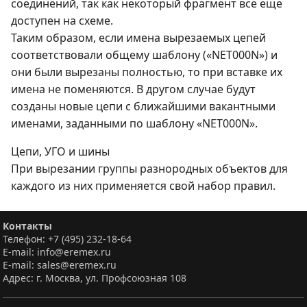
соединений, так как некоторый фрагмент все еще
доступен на схеме.
Таким образом, если имена вырезаемых цепей
соответствовали общему шаблону («NET000N») и
они были вырезаны полностью, то при вставке их
имена не поменяются. В другом случае будут
созданы новые цепи с ближайшими вакантными
именами, заданными по шаблону «NET000N».
Цепи, УГО и шины
При вырезании группы разнородных объектов для
каждого из них применяется свой набор правил.
Контакты
Телефон: +7 (495) 232-18-64
E-mail: info@eremex.ru
E-mail: sales@eremex.ru
Адрес: г. Москва, ул. Профсоюзная 108