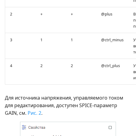
п
2
+
+
@plus
В
п
п
3
1
1
@ctrl_minus
У
в
т
4
2
2
@ctrl_plus
У
в
и
Для источника напряжения, управляемого током
для редактирования, доступен SPICE-параметр
GAIN, см.
Рис. 2
.