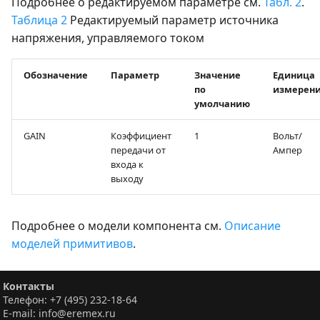
Подробнее о редактируемом параметре см.
Табл. 2
.
Таблица 2
Редактируемый параметр источника
напряжения, управляемого током
Обозначение
Параметр
Значение
Единица
по
измерен
умолчанию
GAIN
Коэффициент
1
Вольт/
передачи от
Ампер
входа к
выходу
Подробнее о модели компонента см.
Описание
моделей примитивов
.
Контакты
Телефон: +7 (495) 232-18-64
E-mail: info@eremex.ru