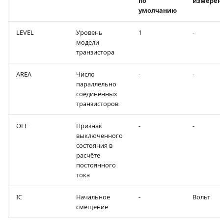
по
измере
умолчанию
LEVEL
Уровень
1
-
модели
транзистора
AREA
Число
-
-
параллельно
соединённых
транзисторов
OFF
Признак
-
-
выключенного
состояния в
расчёте
постоянного
тока
IC
Начальное
-
Вольт
смещение