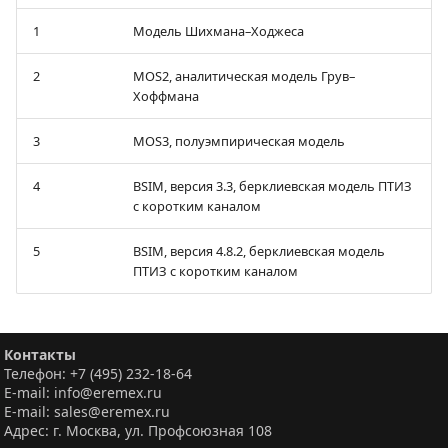
1
Модель Шихмана–Ходжеса
2
MOS2, аналитическая модель Грув–
Хоффмана
3
MOS3, полуэмпирическая модель
4
BSIM, версия 3.3, берклиевская модель ПТИЗ
с коротким каналом
5
BSIM, версия 4.8.2, берклиевская модель
ПТИЗ с коротким каналом
Контакты
Телефон: +7 (495) 232-18-64
E-mail: info@eremex.ru
E-mail: sales@eremex.ru
Адрес: г. Москва, ул. Профсоюзная 108