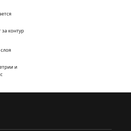
ается
 за контур
 слоя
етрии и
кс