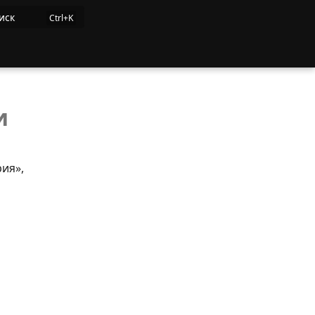
иск
и
ия»,