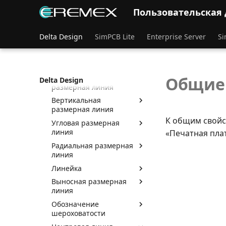
Измерение расстояния
Пользовательская
Размерные линии
Общие сведения о
Delta Design
SimPCB Lite
Enterprise Server
Si
размерных линиях
Диагональная
размерная линия
Горизонтальная
Общие 
Delta Design
размерная линия
Вертикальная
размерная линия
К общим свойс
Угловая размерная
линия
«Печатная плат
Радиальная размерная
линия
Линейка
Выносная размерная
линия
Обозначение
шероховатости