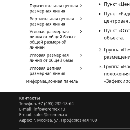
Пункт «Цен
Горизонтальная цепная
размерная линия
Пункт «Рад
Вертикальная цепная
центровая 
размерная линия
Пункт «Отс
Угловая размерная
линия от общей базы с
объекта.
общей размерной
линией
Группа «Пе
Угловая размерная
размещени
линия от общей базы
Группа «На
Угловая цепная
размерная линия
положения 
«Зафиксиро
Информационная панель
Электрические схемы
Редактор правил
Контакты
Телефон: +7 (495) 232-18-64
Гибко-жесткие печатные
E-mail: info@eremex.ru
платы
E-mail: sales@eremex.ru
Редактор печатных плат
Адрес: г. Москва, ул. Профсоюзная 108
Выпуск документации