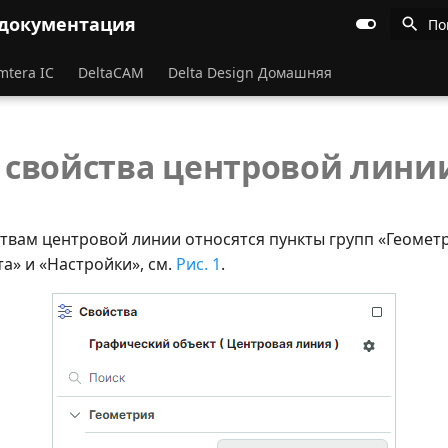
 документация
По
mtera IC
DeltaCAM
Delta Design Домашняя
свойства центровой лини
твам центровой линии относятся пункты групп «Геометр
а» и «Настройки», см.
Рис. 1
.