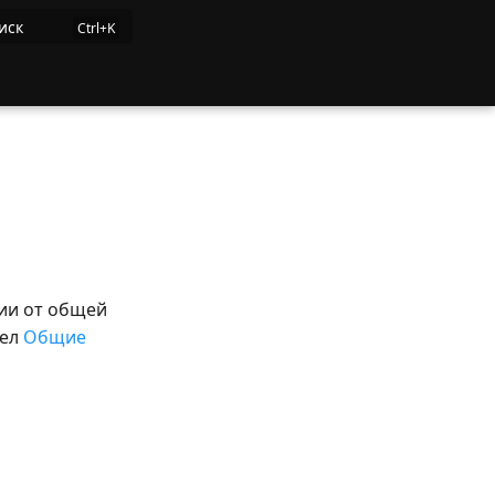
иск
ии от общей
дел
Общие