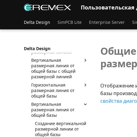
линия
Пользовательская
Обозначение
шероховатости
Delta Design
SimPCB Lite
Enterprise Server
Si
Центровая линия
Горизонтальная
размерная линия от
общей базы с общей
Общие 
Delta Design
размерной линией
размер
Вертикальная
размерная линия от
общей базы с общей
размерной линией
Горизонтальная
Отображение и
размерная линия от
базы производ
общей базы
свойства диаг
Вертикальная
размерная линия от
общей базы
Создание вертикальной
размерной линии от
общей базы