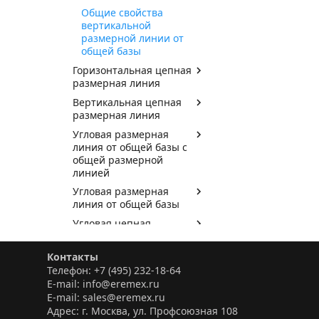
Общие свойства
вертикальной
размерной линии от
общей базы
Горизонтальная цепная
размерная линия
Вертикальная цепная
размерная линия
Угловая размерная
линия от общей базы с
общей размерной
линией
Угловая размерная
линия от общей базы
Угловая цепная
размерная линия
Информационная панель
Контакты
Телефон: +7 (495) 232-18-64
Электрические схемы
E-mail: info@eremex.ru
Редактор правил
E-mail: sales@eremex.ru
Адрес: г. Москва, ул. Профсоюзная 108
Гибко-жесткие печатные