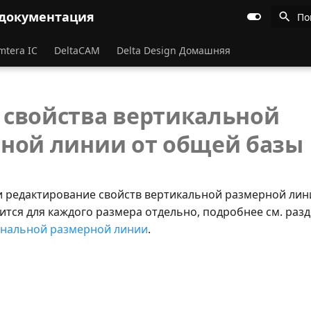
 документация
По
mtera IC
DeltaCAM
Delta Design Домашняя
свойства вертикальной
ной линии от общей базы
 редактирование свойств вертикальной размерной лин
ится для каждого размера отдельно, подробнее см. раз
ональной размерной линии
.