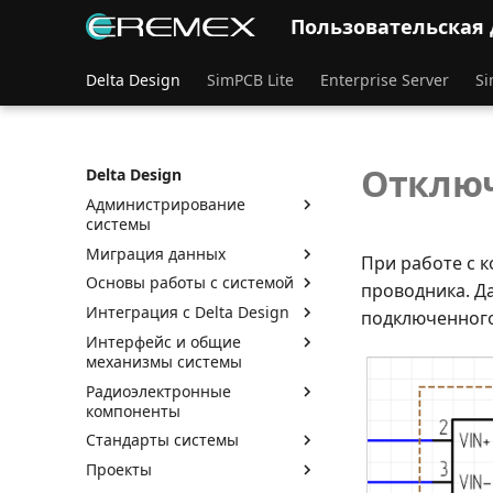
Пользовательская
Delta Design
SimPCB Lite
Enterprise Server
Si
Отклю
Delta Design
Администрирование
системы
Миграция данных
При работе с 
Основы работы с системой
проводника. Д
Интеграция с Delta Design
подключенного
Интерфейс и общие
механизмы системы
Радиоэлектронные
компоненты
Стандарты системы
Проекты