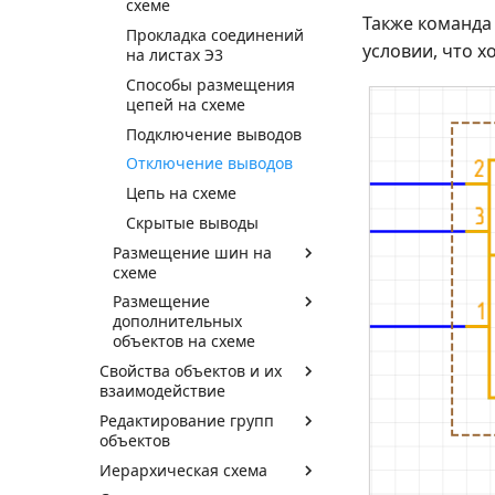
схеме
Также команда
Прокладка соединений
условии, что х
на листах Э3
Способы размещения
цепей на схеме
Подключение выводов
Отключение выводов
Цепь на схеме
Скрытые выводы
Размещение шин на
схеме
Размещение
дополнительных
объектов на схеме
Свойства объектов и их
взаимодействие
Редактирование групп
объектов
Иерархическая схема