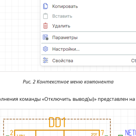
Рис. 2 Контекстное меню компонента
олнения команды «Отключить вывод(ы)» представлен н