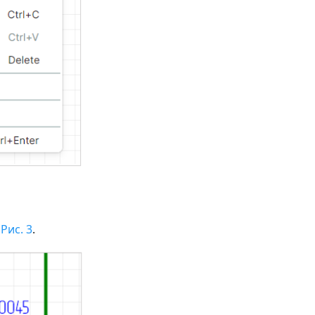
а
Рис. 3
.