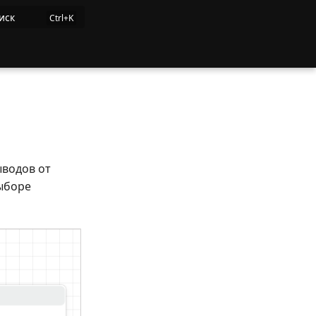
иск
ыводов от
ыборе