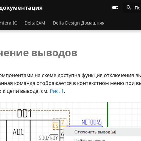
 документация
По
mtera IC
DeltaCAM
Delta Design Домашняя
чение выводов
компонентами на схеме доступна функция отключения в
анная команда отображается в контекстном меню при в
 к цепи вывода, см.
Рис. 1
.