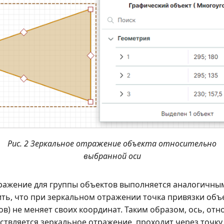
Рис. 2 Зеркальное отражение объекта относительно
выбранной оси
ражение для группы объектов выполняется аналогичны
ить, что при зеркальном отражении точка привязки объе
в) не меняет своих координат. Таким образом, ось, от
ствляется зеркальное отражение, проходит через точку