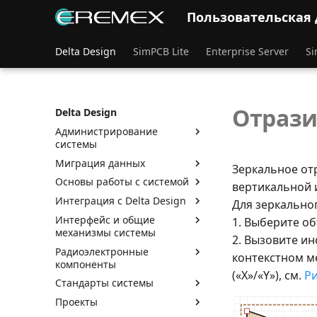
Пользовательская
Delta Design
SimPCB Lite
Enterprise Server
Si
Отрази
Delta Design
Администрирование
системы
Миграция данных
Зеркальное от
Основы работы с системой
вертикальной 
Интеграция с Delta Design
Для зеркально
Интерфейс и общие
1. Выберите об
механизмы системы
2. Вызовите и
Радиоэлектронные
контекстном м
компоненты
(«X»/«Y»), см.
Ри
Стандарты системы
Проекты