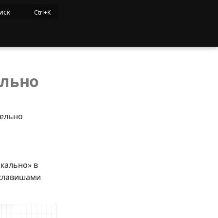
иск
ально
тельно
икально» в
 клавишами