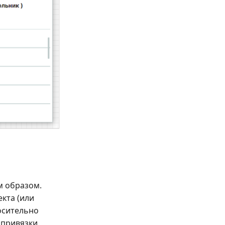
м образом.
кта (или
носительно
 привязки.