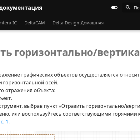
 документация
По
mtera IC
DeltaCAM
Delta Design Домашняя
ть горизонтально/вертик
ражение графических объектов осуществляется относи
и горизонтальной осей.
го отражения объекта:
ъект.
нструмент, выбрав пункт «Отразить горизонтально/верт
еню, или воспользуйтесь соответствующими горячими
с. 1
.