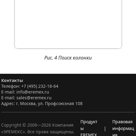
Рис. 4 Поиск колонки
Контакты
Телефон: +7 (495) 232-18-64
E-mail: info@eremex.ru
E-mail: sales@eremex.ru
Адрес: г. Москва, ул. Профсоюзная 108
Продукт
Правовая
Copyright © 2008—
2026
Компания
ы
|
информац
«ЭРЕМЕКС». Все права защищены.
EREMEX
ия