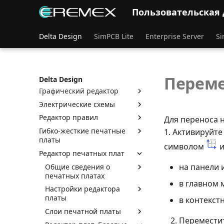
Интеграция с Delta Design
Пользовательская
Интерфейс и общие
механизмы системы
Delta Design
SimPCB Lite
Enterprise Server
Si
Радиоэлектронные
компоненты
Стандарты системы
Проекты
Переме
Delta Design
Графический редактор
Электрические схемы
Редактор правил
Для переноса 
Гибко-жесткие печатные
1. Активируйт
платы
символом
и
Редактор печатных плат
на панели 
Общие сведения о
печатных платах
в главном 
Настройки редактора
платы
в контекст
Слои печатной платы
Переместит