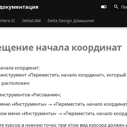
 документация
По
mtera IC
DeltaCAM
Delta Design Домашняя
щение начала координат
начала координат:
е инструмент «Переместить начало координат», который
 расположен:
инструментов «Рисование»;
меню «Инструменты» → «Переместить начало координат
ном меню «Инструменты» → «Переместить начало коорд
е курсор в нужную точку, при этом вид курсора должен 