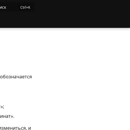
иск
 обозначается
»;
инат».
измениться, и