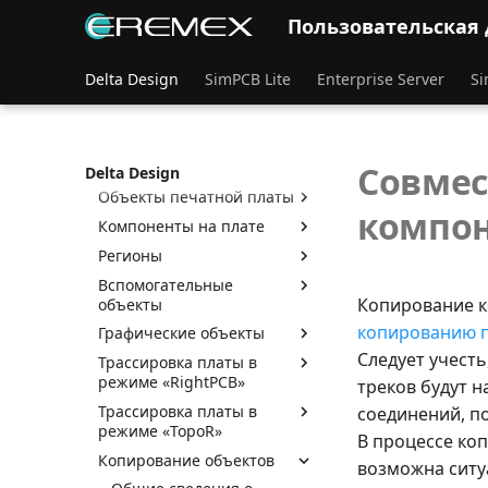
печатных платах
Пользовательская
Настройки редактора
платы
Delta Design
SimPCB Lite
Enterprise Server
Si
Слои печатной платы
Редактор плат. Базовые
возможности
Граница платы
Совмес
Delta Design
Объекты печатной платы
компо
Компоненты на плате
Регионы
Вспомогательные
Копирование к
объекты
копированию п
Графические объекты
Следует учесть
Трассировка платы в
режиме «RightPCB»
треков будут н
Трассировка платы в
соединений, п
режиме «TopoR»
В процессе ко
Копирование объектов
возможна ситуа