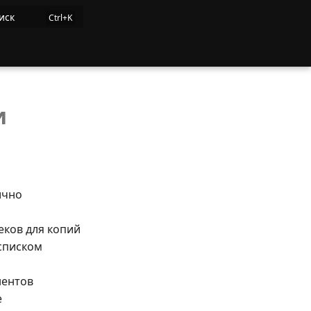
иск
и
ично
еков для копий
 списком
нентов
е