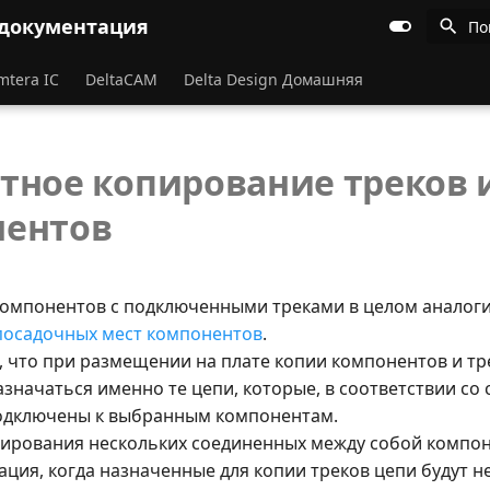
 документация
По
mtera IC
DeltaCAM
Delta Design Домашняя
тное копирование треков 
нентов
омпонентов с подключенными треками в целом аналог
осадочных мест компонентов
.
, что при размещении на плате копии компонентов и тр
азначаться именно те цепи, которые, в соответствии со
одключены к выбранным компонентам.
пирования нескольких соединенных между собой компо
ция, когда назначенные для копии треков цепи будут н