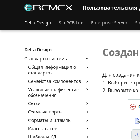
Миграция данных
Пользовательская
Основы работы с системой
Интеграция с Delta Design
Delta Design
SimPCB Lite
Enterprise Server
Si
Интерфейс и общие
механизмы системы
Радиоэлектронные
Создан
Delta Design
компоненты
Стандарты системы
Общая информация о
стандартах
Для создания к
Семейства компонентов
1. Выберите тр
Условные графические
2. Вызовите ко
обозначения
Сетки
Схемные порты
Форматы и штампы
Классы слоев
Шаблоны КД