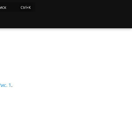
иск
Рис. 1
.