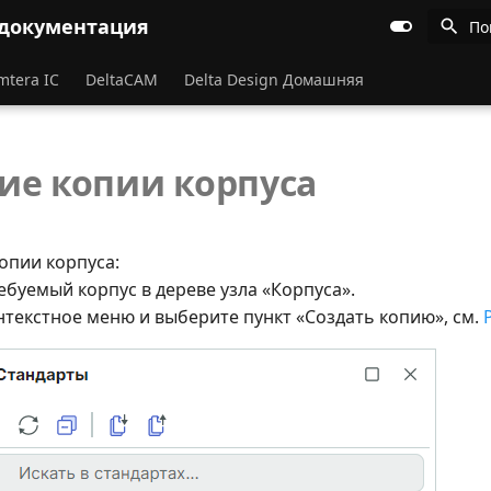
 документация
По
mtera IC
DeltaCAM
Delta Design Домашняя
ие копии корпуса
опии корпуса:
ебуемый корпус в дереве узла «Корпуса».
нтекстное меню и выберите пункт «Создать копию», см.