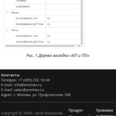
Рис. 1 Дерево вкладки «КП и ПО»
Контакты
Телефон: +7 (495) 232-18-64
E-mail: info@eremex.ru
E-mail: sales@eremex.ru
Адрес: г. Москва, ул. Профсоюзная 108
Продукт
Правовая
Copyright © 2008—
2026
Компания
ы
|
информац