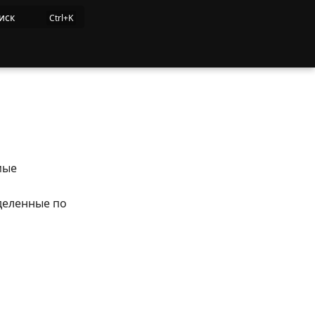
иск
мые
деленные по