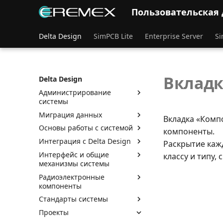
Пользовательская
Delta Design
SimPCB Lite
Enterprise Server
Si
Вкладк
Delta Design
Администрирование
системы
Миграция данных
Вкладка «Компо
Основы работы с системой
компоненты.
Интеграция с Delta Design
Раскрытие каж
Интерфейс и общие
классу и типу, 
механизмы системы
Радиоэлектронные
компоненты
Стандарты системы
Проекты