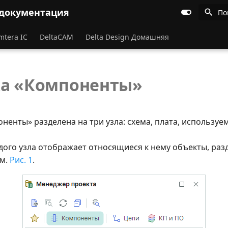
 документация
По
mtera IC
DeltaCAM
Delta Design Домашняя
а «Компоненты»
ненты» разделена на три узла: схема, плата, используе
дого узла отображает относящиеся к нему объекты, раз
см.
Рис. 1
.