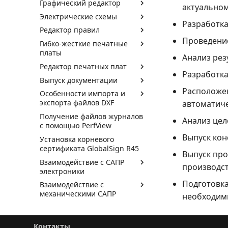
Графический редактор
актуальном
Электрические схемы
Разработка
Редактор правил
Проведени
Гибко-жесткие печатные
платы
Анализ рез
Редактор печатных плат
Разработка
Выпуск документации
Расположе
Особенности импорта и
экспорта файлов DXF
автоматиче
Получение файлов журналов
Анализ цел
с помощью PerfView
Выпуск кон
Установка корневого
сертификата GlobalSign R45
Выпуск про
Взаимодействие с САПР
производс
электроники
Подготовка
Взаимодействие с
механическими САПР
необходимы
Система аналогового
моделирования SimOne
Контакты