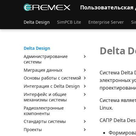
Пользовательская
Delta Design
SimPCB Lite
Enterprise Server
Si
Delta D
Delta Design
Администрирование
системы
Миграция данных
Система Delta
Основы работы с системой
электронных у
Интеграция с Delta Design
проектировани
Интерфейс и общие
механизмы системы
Система являе
Linux.
Радиоэлектронные
компоненты
САПР Delta De
Стандарты системы
Проекты
Формирова