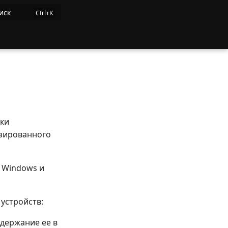
иск
тки
изированного
 Windows и
устройств:
держание ее в