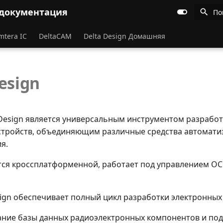
 документация
По
mtera IC
DeltaCAM
Delta Design Домашняя
esign
 Design является универсальным инструментом разрабо
стройств, объединяющим различные средства автомат
я.
тся кроссплатформенной, работает под управлением ОС
sign обеспечивает полный цикл разработки электронных 
ние базы данных радиоэлектронных компонентов и под