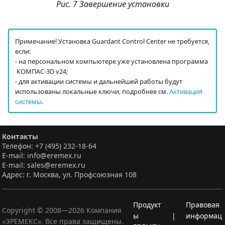
Рис. 7 Завершение установки
Примечание! Установка Guardant Control Center не требуется,
если:
- на персональном компьютере уже установлена программа
КОМПАС-3D v24;
- для активации системы и дальнейшей работы будут
использованы локальные ключи, подробнее см.
Активация
системы
.
Контакты
Телефон: +7 (495) 232-18-64
E-mail: info@eremex.ru
E-mail: sales@eremex.ru
Адрес: г. Москва, ул. Профсоюзная 108
Продукт
Правовая
Copyright © 2008—
2026
Компания
ы
|
информац
«ЭРЕМЕКС». Все права защищены.