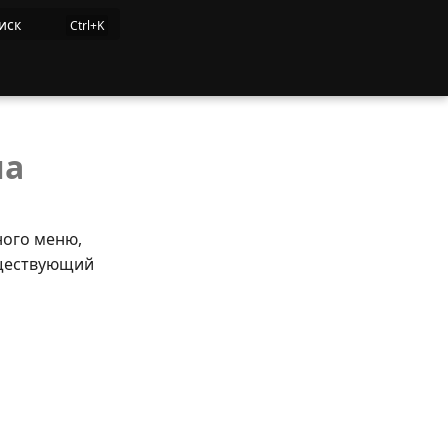
иск
ла
ного меню,
уществующий