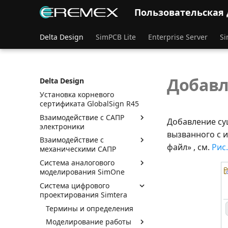
платы
Пользовательская
Редактор печатных плат
Выпуск документации
Delta Design
SimPCB Lite
Enterprise Server
Si
Особенности импорта и
экспорта файлов DXF
Получение файлов журналов
Добавл
Delta Design
с помощью PerfView
Установка корневого
сертификата GlobalSign R45
Взаимодействие с САПР
Добавление су
электроники
вызванного с 
Взаимодействие с
файл» , см.
Рис.
механическими САПР
Система аналогового
моделирования SimOne
Система цифрового
проектирования Simtera
Термины и определения
Моделирование работы