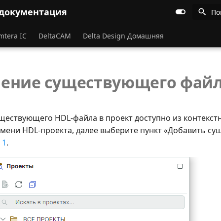
 документация
По
mtera IC
DeltaCAM
Delta Design Домашняя
ение существующего фай
ществующего HDL-файла в проект доступно из контекст
имени HDL-проекта, далее выберите пункт «Добавить с
 1
.