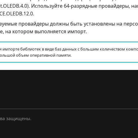
Jet.OLEDB.4.0). Используйте 64-разрядные провайдеры, н
CE.OLEDB.12.0.
ьзуемые провайдеры должны быть установлены на перс
, на котором выполняется импорт.
 импорте библиотек в виде баз данных с большим количеством комп
большой объем оперативной памяти.
ава защищены.