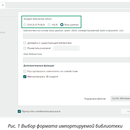
Рис. 1 Выбор формата импортируемой библиотеки