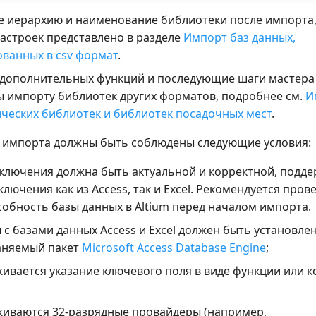
е иерархию и наименование библиотеки после импорта
астроек представлено в разделе
Импорт баз данных,
ванных в csv формат
.
 дополнительных функций и последующие шаги мастера
 импорту библиотек других форматов, подробнее см.
И
ческих библиотек и библиотек посадочных мест
.
 импорта должны быть соблюдены следующие условия:
ключения должна быть актуальной и корректной, подд
ключения как из Access, так и Excel. Рекомендуется пров
обность базы данных в Altium перед началом импорта.
 с базами данных Access и Excel должен быть установле
аняемый пакет
Microsoft Access Database Engine
;
ивается указание ключевого поля в виде функции или 
иваются 32-разрядные провайдеры (например,