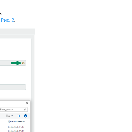
ра
.
Рис. 2
.