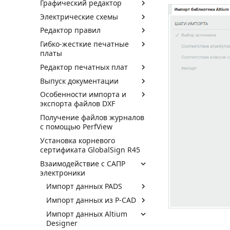
Графический редактор
Электрические схемы
Редактор правил
Гибко-жесткие печатные
платы
Редактор печатных плат
Выпуск документации
Особенности импорта и
экспорта файлов DXF
Получение файлов журналов
с помощью PerfView
Установка корневого
сертификата GlobalSign R45
Взаимодействие с САПР
электроники
Импорт данных PADS
Импорт данных из P-CAD
Импорт данных Altium
Designer