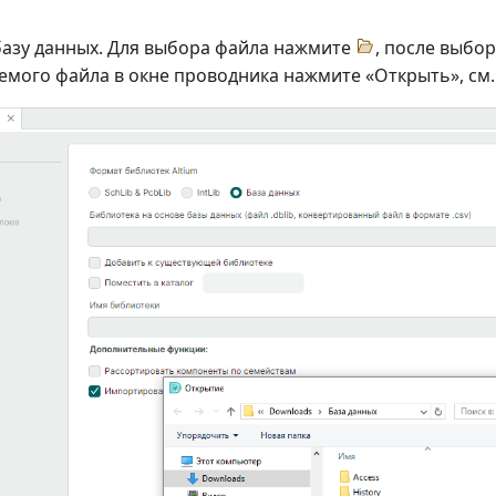
азу данных. Для выбора файла нажмите
, после выбо
мого файла в окне проводника нажмите «Открыть», см