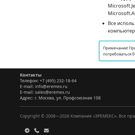
Microsoft.
Microsoft.A
Все испол
компьютере
Примечание! При
потребоваться 
Контакты
Телефон: +7 (495) 232-18-64
E-mail: info@eremex.ru
E-mail: sales@eremex.ru
Адрес: г. Москва, ул. Профсоюзная 108
Copyright © 2008—
2026
Компания «ЭРЕМЕКС». Все пр