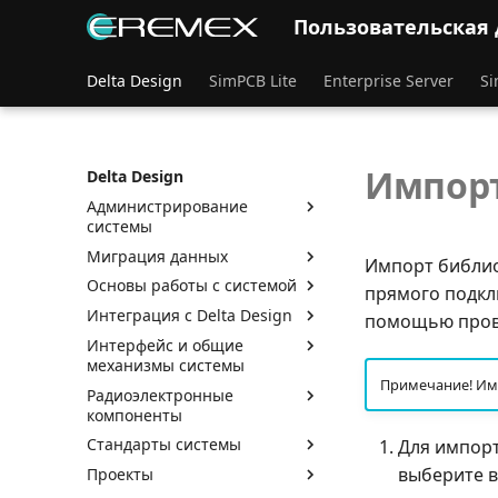
Пользовательская
Delta Design
SimPCB Lite
Enterprise Server
Si
Импорт
Delta Design
Администрирование
системы
Миграция данных
Импорт библио
Основы работы с системой
прямого подкл
Интеграция с Delta Design
помощью пров
Интерфейс и общие
механизмы системы
Примечание! Имп
Радиоэлектронные
компоненты
Стандарты системы
Для импорт
выберите в
Проекты