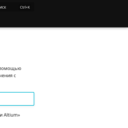
иск
с помощью
чения с
и Altium»