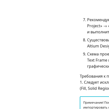
Рекомендуе
Project» →
и выполнит
Существова
Altium Desi
Схема прое
Text Frame
графическ
Требования к п
1. Следует ис
(Fill, Solid Regio
Примечание! Поя
импортировать с