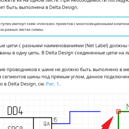
ложить их на одном листе. При необходимости последу
т быть выполнена в Delta Design.
ступен импорт схем «плоских» проектов с многосекционными компон
а разных листах схемы.
е цепи с разными наименованиями (Net Label) должны
аны в одну цепь. В Delta Design соединенные цепи на 
е проводников к шине не должно быть выполнено в м
 сегментов шины под прямым углом, данное подключе
 в Delta Design, см.
Рис. 1
.