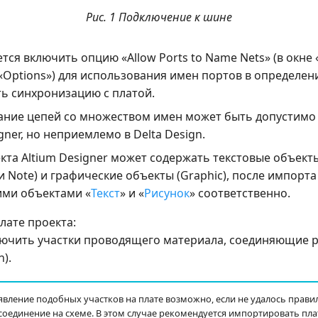
Рис. 1 Подключение к шине
тся включить опцию «Allow Ports to Name Nets» (в окне 
 «Options») для использования имен портов в определе
ь синхронизацию с платой.
ние цепей со множеством имен может быть допустимо 
gner, но неприемлемо в Delta Design.
кта Altium Designer может содержать текстовые объекты (
 и Note) и графические объекты (Graphic), после импорта
ими объектами «
Текст
» и «
Рисунок
» соответственно.
лате проекта:
ключить участки проводящего материала, соединяющие 
n).
вление подобных участков на плате возможно, если не удалось прави
оединение на схеме. В этом случае рекомендуется импортировать пла