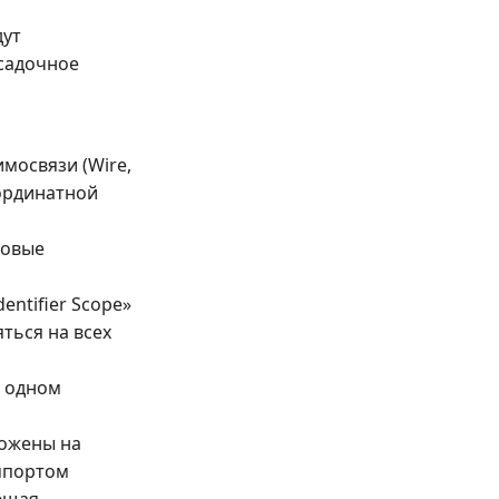
дут
садочное
мосвязи (Wire,
оординатной
ковые
entifier Scope»
яться на всех
в одном
ложены на
импортом