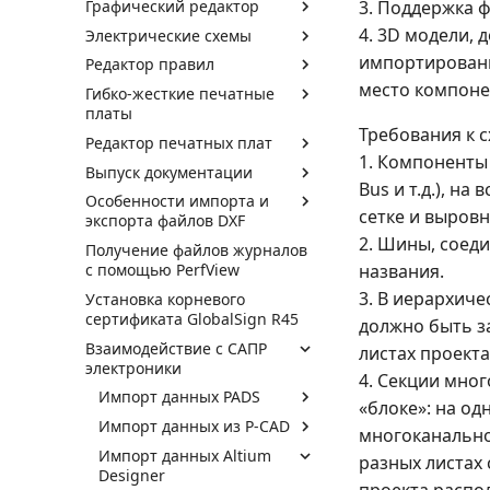
Графический редактор
3. Поддержка ф
4. 3D модели, 
Электрические схемы
импортированы
Редактор правил
место компоне
Гибко-жесткие печатные
платы
Требования к с
Редактор печатных плат
1. Компоненты
Выпуск документации
Bus и т.д.), н
Особенности импорта и
сетке и выровн
экспорта файлов DXF
2. Шины, соед
Получение файлов журналов
с помощью PerfView
названия.
3. В иерархиче
Установка корневого
сертификата GlobalSign R45
должно быть за
Взаимодействие с САПР
листах проекта
электроники
4. Секции мно
Импорт данных PADS
«блоке»: на од
Импорт данных из P-CAD
многоканально
Импорт данных Altium
разных листах
Designer