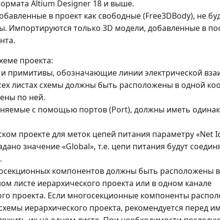
ормата Altium Designer 18 и выше.
добавленные в проект как свободные (Free3DBody), не бу
. Импортируются только 3D модели, добавленные в по
нта.
хеме проекта:
 и примитивы, обозначающие линии электрической взаи
а всех листах схемы должны быть расположены в одной к
ены по ней.
иняемые с помощью портов (Port), должны иметь одина
ском проекте для меток цепей питания параметру «Net Id
дано значение «Global», т.е. цепи питания будут соедин
.
госекционных компонентов должны быть расположены 
ном листе иерархического проекта или в одном канале
го проекта. Если многосекционные компоненты распо
 схемы иерархического проекта, рекомендуется перед 