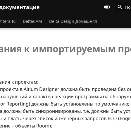
 документация
По
mtera IC
DeltaCAM
Delta Design Домашняя
ания к импортируемым пр
ния к проектам:
проекта в Altium Designer должна быть проведена без 
 нарушений и характер реакции программы на обнару
ror Reporting) должны быть установлены по умолчанию;
та должны быть синхронизированы, т.е. должны быть ус
ы и платы через список инженерных запросов ECO (Engi
ение – объекты Room);