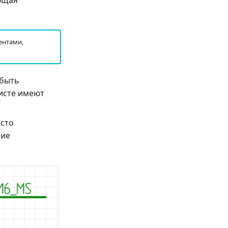
ющая
ентами,
 быть
листе имеют
есто
ние