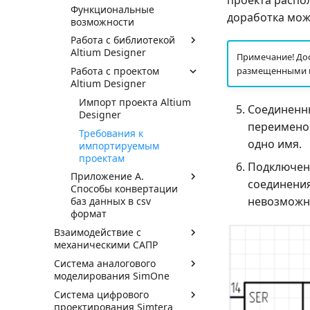
проекта распо
Функциональные
доработка може
возможности
Работа с библиотекой
Altium Designer
Примечание! До
Работа с проектом
размещенными н
Altium Designer
Импорт проекта Altium
Соединенны
Designer
переименов
Требования к
одно имя.
импортируемым
проектам
Подключени
Приложение А.
соединения
Способы конвертации
невозможно
баз данных в csv
формат
Взаимодействие с
механическими САПР
Система аналогового
моделирования SimOne
Система цифрового
проектирования Simtera