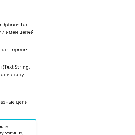
«Options for
нии имен цепей
на стороне
Text String,
 они станут
разные цепи
льно
ту отдельно,