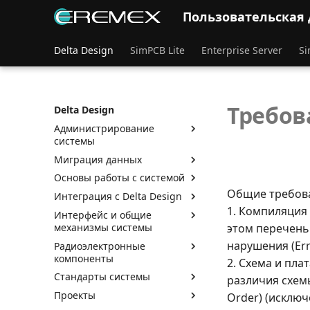
Пользовательская
Delta Design
SimPCB Lite
Enterprise Server
Si
Требов
Delta Design
Администрирование
системы
Миграция данных
Основы работы с системой
Общие требова
Интеграция с Delta Design
1. Компиляция 
Интерфейс и общие
механизмы системы
этом перечень
нарушения (Er
Радиоэлектронные
компоненты
2. Схема и пла
Стандарты системы
различия схем
Проекты
Order) (исключ