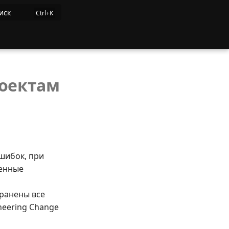
иск
оектам
ошибок, при
женные
транены все
neering Change