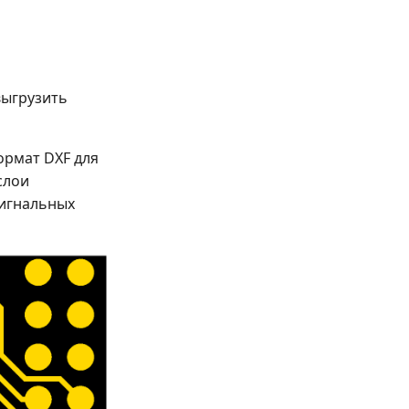
выгрузить
ормат DXF для
слои
сигнальных