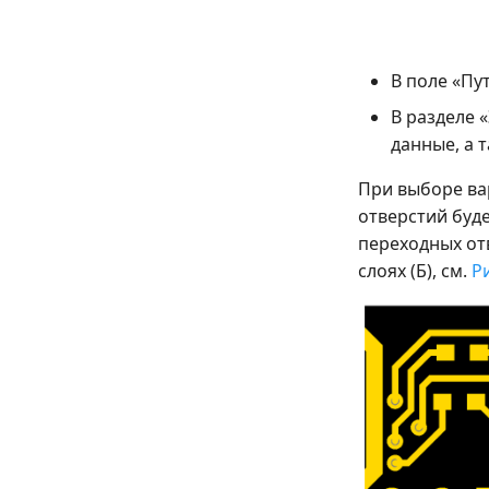
В поле «Пу
В разделе 
данные, а 
При выборе ва
отверстий буде
переходных от
слоях (Б), см.
Ри