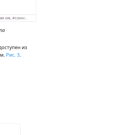
та
доступен из
см.
Рис. 3
.