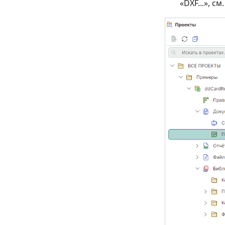
«DXF...», см