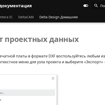
 документация
По
mtera IC
DeltaCAM
Delta Design Домашняя
т проектных данных
печатной платы в формате DXF воспользуйтесь любым из
нтекстное меню для узла проекта и выберите «Экспорт» → 