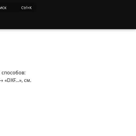
иск
 способов:
«DXF...», см.