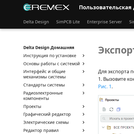
Пользовательская
Delta Design
SimPCB Lite
Enterprise Server
Si
Экспор
Delta Design Домашняя
Инструкция по установке
Основы работы с системой
Для экспорта 
Интерфейс и общие
механизмы системы
1. Вызовите ко
Стандарты системы
Рис. 1
.
Радиоэлектронные
компоненты
Проекты
Графический редактор
Электрические схемы
Редактор правил