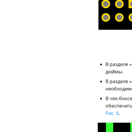
В разделе 
дюймы.
В разделе 
необходимо
В чек-бокс
обеспечить
Рис. 6
.