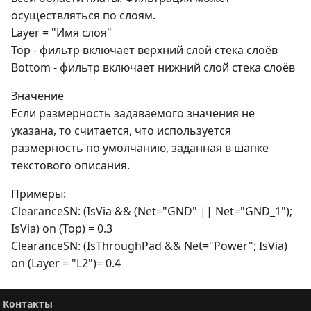
осуществляться по слоям.
Layer = "Имя слоя"
Top - фильтр включает верхний слой стека слоёв
Bottom - фильтр включает нижний слой стека слоёв
Значение
Если размерность задаваемого значения не
указана, то считается, что используется
размерность по умолчанию, заданная в шапке
текстового описания.
Примеры:
ClearanceSN: (IsVia && (Net="GND" || Net="GND_1");
IsVia) on (Top) = 0.3
ClearanceSN: (IsThroughPad && Net="Power"; IsVia)
on (Layer = "L2")= 0.4
Контакты