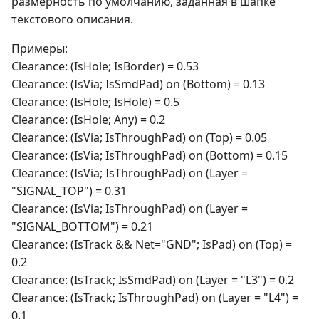
размерность по умолчанию, заданная в шапке
текстового описания.
Примеры:
Clearance: (IsHole; IsBorder) = 0.53
Clearance: (IsVia; IsSmdPad) on (Bottom) = 0.13
Clearance: (IsHole; IsHole) = 0.5
Clearance: (IsHole; Any) = 0.2
Clearance: (IsVia; IsThroughPad) on (Top) = 0.05
Clearance: (IsVia; IsThroughPad) on (Bottom) = 0.15
Clearance: (IsVia; IsThroughPad) on (Layer =
"SIGNAL_TOP") = 0.31
Clearance: (IsVia; IsThroughPad) on (Layer =
"SIGNAL_BOTTOM") = 0.21
Clearance: (IsTrack && Net="GND"; IsPad) on (Top) =
0.2
Clearance: (IsTrack; IsSmdPad) on (Layer = "L3") = 0.2
Clearance: (IsTrack; IsThroughPad) on (Layer = "L4") =
0.1