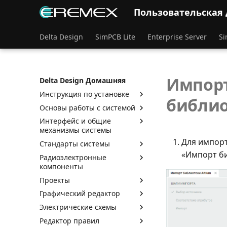
Пользовательская
Delta Design
SimPCB Lite
Enterprise Server
Si
Импорт
Delta Design Домашняя
Инструкция по установке
библио
Основы работы с системой
Интерфейс и общие
механизмы системы
Для импорт
Стандарты системы
«Импорт би
Радиоэлектронные
компоненты
Проекты
Графический редактор
Электрические схемы
Редактор правил