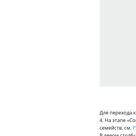
Для перехода 
4. На этапе «С
семейств, см.
Р
В левом столб