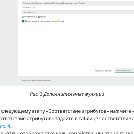
Рис. 3 Дополнительные функции
к следующему этапу «Соответствие атрибутов» нажмите 
оответствие атрибутов» задайте в таблице соответствие 
ис. 4
.
це «XML» отображаются коды семейства или атрибуты к