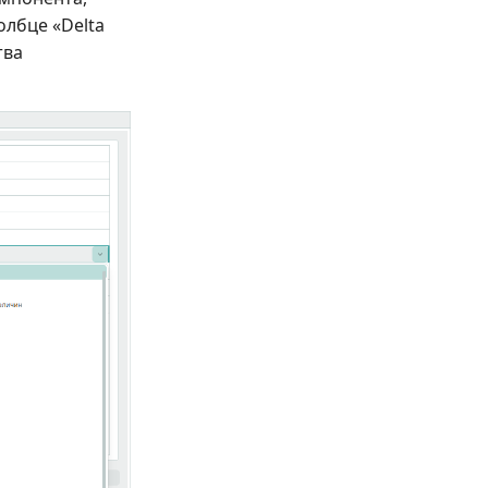
лбце «Delta
тва