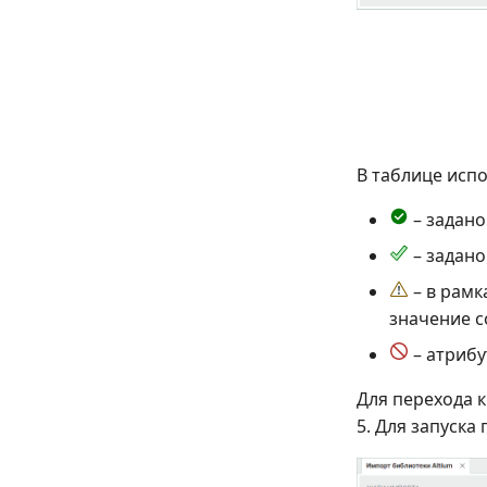
В таблице исп
– задано
– задано
– в рамк
значение с
– атрибу
Для перехода 
5. Для запуск