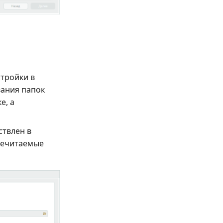
тройки в
вания папок
е, а
ствлен в
 нечитаемые