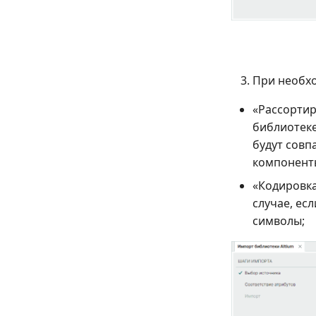
При необхо
«Рассортир
библиотеке
будут совп
компонент
«Кодировка
случае, ес
символы;