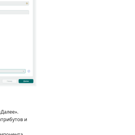
«Далее».
атрибутов и
омпонента,