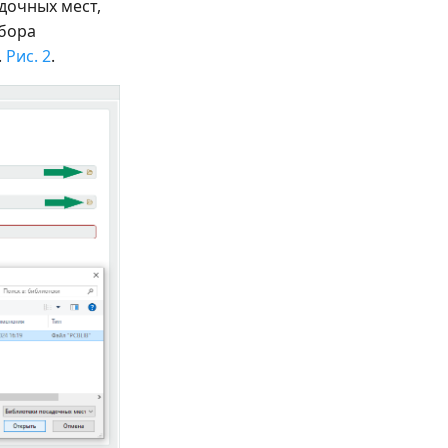
дочных мест,
ыбора
.
Рис. 2
.