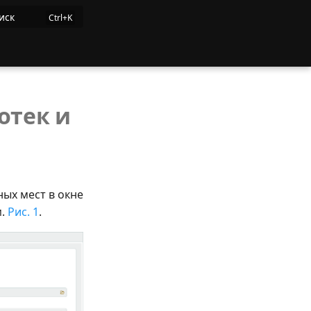
иск
отек и
ых мест в окне
м.
Рис. 1
.