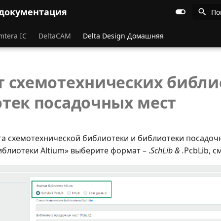
 документация
По
mtera IC
DeltaCAM
Delta Design Домашняя
 схемотехнических библи
тек посадочных мест
а схемотехнической библиотеки и библиотеки посадочн
блиотеки Altium» выберите формат – .
SchLib & .
PcbLib, с