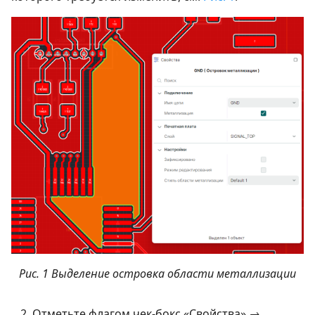
Рис. 1 Выделение островка области металлизации
Отметьте флагом чек-бокс «Свойства» →