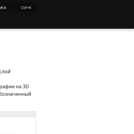
иск
слой
рафии на 3D
обозначенный