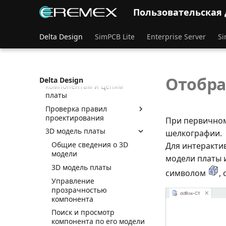
режиме «TopoR»
Пользовательская
Копирование объектов
Металлизированные
Delta Design
SimPCB Lite
Enterprise Server
Si
области платы
Синхронизация схемы и
платы
Навигация по
Отобр
Delta Design
компонентам и цепям
платы
Проверка правил
проектирования
При первичном
3D модель платы
шелкографии.
Общие сведения о 3D
Для интеракти
модели
модели платы 
3D модель платы
символом
,
Управление
прозрачностью
компонента
Поиск и просмотр
компонента по его модели