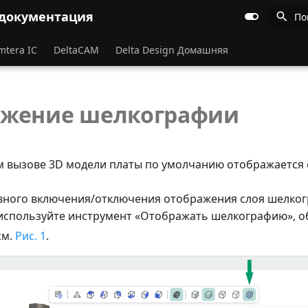
 документация
По
mtera IC
DeltaCAM
Delta Design Домашняя
ажение шелкографии
 вызове 3D модели платы по умолчанию отображается 
вного включения/отключения отображения слоя шелког
используйте инструмент «Отображать шелкографию», 
 см.
Рис. 1
.