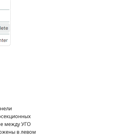
анели
госекционных
ие между УГО
ожены в левом