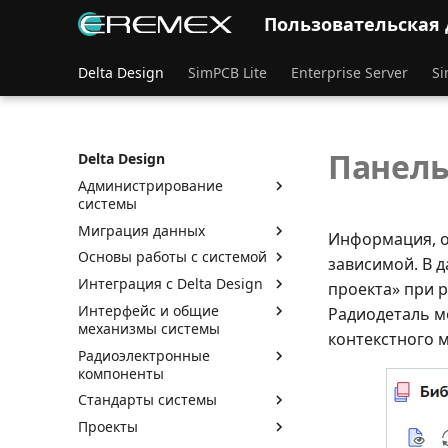
Пользовательская
Delta Design
SimPCB Lite
Enterprise Server
Si
Панель
Delta Design
Администрирование
системы
Миграция данных
Информация, о
Основы работы с системой
зависимой. В 
Интеграция с Delta Design
проекта» при р
Интерфейс и общие
Радиодеталь м
механизмы системы
контекстного 
Радиоэлектронные
компоненты
Стандарты системы
Проекты