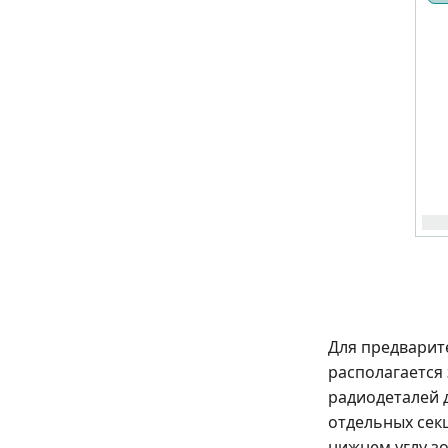
Для предварит
располагается
радиодеталей 
отдельных сек
нижнем углу з