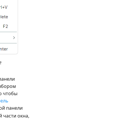
е
панели
выбором
го чтобы
нель
ой панели
 части окна,