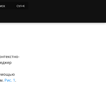
иск
онтекстно-
неджер
помощью
см.
Рис. 1
.