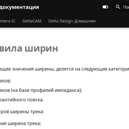
 документация
По
mtera IC
DeltaCAM
Delta Design Домашняя
авила ширин
ющие значения ширины, делятся на следующие категори
еков;
ков (на базе профилей импеданса);
антийного пояска.
ров ширины трека:
ая ширина трека;