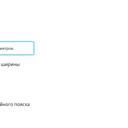
метров.
и ширины
йного пояска