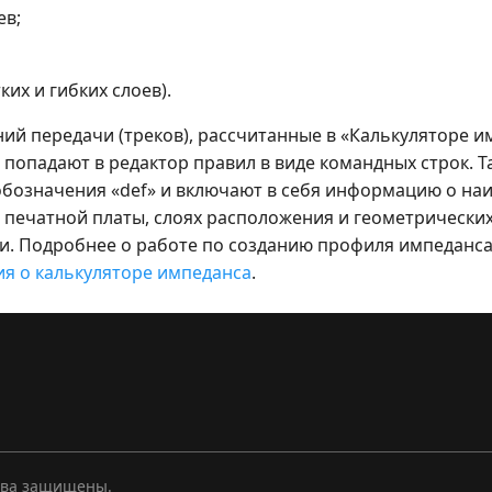
ев;
ких и гибких слоев).
ий передачи (треков), рассчитанные в «Калькуляторе и
попадают в редактор правил в виде командных строк. Т
обозначения «def» и включают в себя информацию о н
е печатной платы, слоях расположения и геометрически
и. Подробнее о работе по созданию профиля импеданса 
я о калькуляторе импеданса
.
ава защищены.