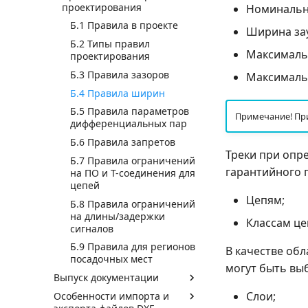
проектирования
Номинальн
Б.1 Правила в проекте
Ширина зау
Б.2 Типы правил
Максимальн
проектирования
Б.3 Правила зазоров
Максимальн
Б.4 Правила ширин
Б.5 Правила параметров
Примечание! При
дифференциальных пар
Б.6 Правила запретов
Треки при опр
Б.7 Правила ограничений
гарантийного 
на ПО и Т-соединения для
цепей
Цепям;
Б.8 Правила ограничений
на длины/задержки
Классам це
сигналов
Б.9 Правила для регионов
В качестве об
посадочных мест
могут быть вы
Выпуск документации
Слои;
Особенности импорта и