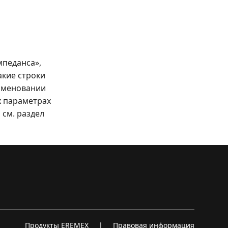
мпеданса»,
акие строки
аименовании
х параметрах
см. раздел
Продукты EREMEX
|
Правовая информация