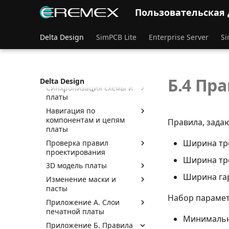
Трассировка платы в
Пользовательская
режиме «RightPCB»
Трассировка платы в
Delta Design
SimPCB Lite
Enterprise Server
Si
режиме «TopoR»
Копирование объектов
Металлизированные
области платы
Б.4 Пр
Delta Design
Синхронизация схемы и
платы
Навигация по
компонентам и цепям
Правила, зада
платы
Ширина тр
Проверка правил
проектирования
Ширина тре
3D модель платы
Ширина гар
Изменение маски и
пасты
Набор парамет
Приложение А. Слои
печатной платы
Минимальн
Приложение Б. Правила