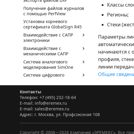
экспорта файлов DXF
Классы сло
Получение файлов журналов
с помощью PerfView
Регионы;
Установка корневого
Стеки (жест
сертификата GlobalSign R45
Взаимодействие с САПР
Параметры лин
электроники
автоматически 
Взаимодействие с
начинаются с 
механическими САПР
профиля, стек
Система аналогового
линии передач
моделирования SimOne
Общие сведени
Система цифрового
проектирования Simtera
Контакты
Телефон: +7 (495) 232-18-64
E-mail: info@eremex.ru
E-mail: sales@eremex.ru
Адрес: г. Москва, ул. Профсоюзная 108
Copyright © 2008—
2026
Компания «ЭРЕМЕКС». Все пр