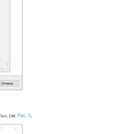
ь», см.
Рис. 5
.