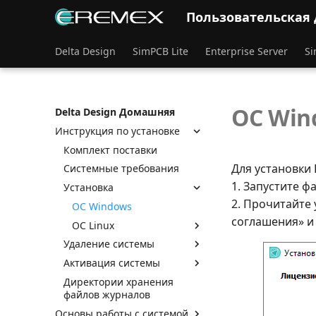
Пользовательская
Delta Design
SimPCB Lite
Enterprise Server
Si
ОС Win
Delta Design Домашняя
Инструкция по установке
Комплект поставки
Для установки 
Системные требования
1. Запустите ф
Установка
2. Прочитайте
ОС Windows
соглашения» и
ОС Linux
Удаление системы
Активация системы
Директории хранения
файлов журналов
Основы работы с системой