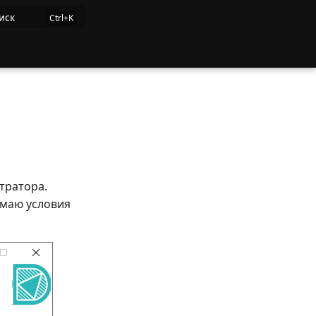
иск
тратора.
имаю условия