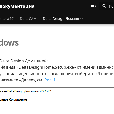
 документация
По
mtera IC
DeltaCAM
Delta Design Домашняя
dows
Delta Design Домашней:
айл вида «DeltaDesignHome.Setup.exe» от имени админис
 условия лицензионного соглашения, выберите «Я прин
 нажмите «Далее», см.
Рис. 1
.