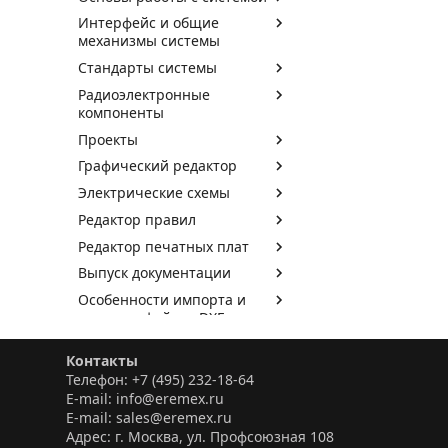
Интерфейс и общие
механизмы системы
Стандарты системы
Радиоэлектронные
компоненты
Проекты
Графический редактор
Электрические схемы
Редактор правил
Редактор печатных плат
Выпуск документации
Особенности импорта и
экспорта файлов DXF
Импорт данных Altium
Контакты
Designer
Телефон: +7 (495) 232-18-64
Импорт данных P-CAD
E-mail: info@eremex.ru
E-mail: sales@eremex.ru
Адрес: г. Москва, ул. Профсоюзная 108