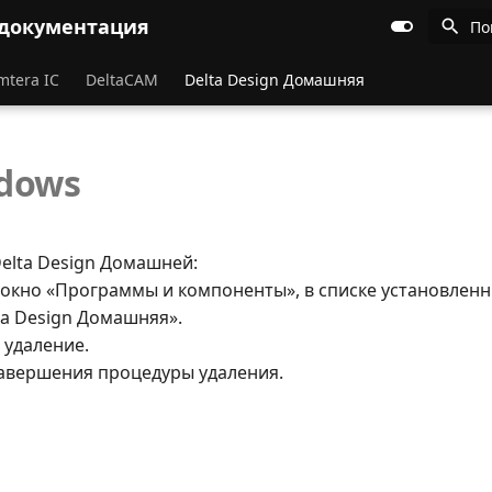
 документация
По
mtera IC
DeltaCAM
Delta Design Домашняя
dows
elta Design Домашней:
в окно «Программы и компоненты», в списке установлен
ta Design Домашняя».
 удаление.
завершения процедуры удаления.