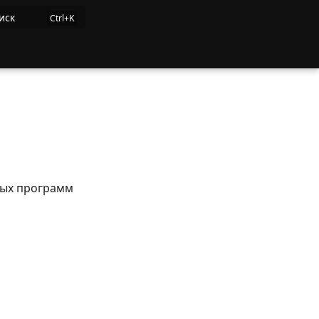
иск
ных программ