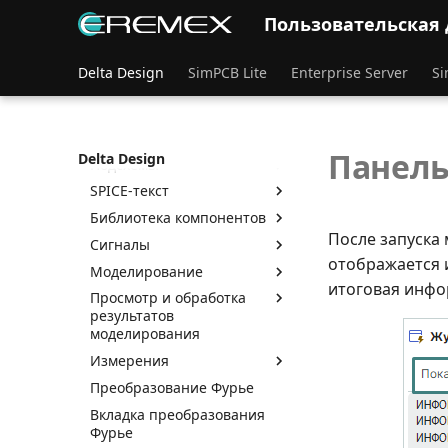
моделирования SimOne
Пользовательская
Термины и определения
Общие сведения о SimOne
Delta Design
SimPCB Lite
Enterprise Server
Si
Интерфейс
Создание проекта
Панели инструментов
Панел
Delta Design
Подсхемы
SPICE-текст
Библиотека компонентов
После запуска
Сигналы
отображается 
Моделирование
итоговая инфо
Просмотр и обработка
результатов
моделирования
Измерения
Преобразование Фурье
Вкладка преобразования
Фурье