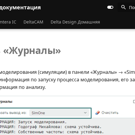
 документация
По
mtera IC
DeltaCAM
Delta Design Домашняя
ь «Журналы»
 моделирования (симуляции) в панели «Журналы» → «Si
информация по запуску процесса моделирования, его 
рмация по анализу.