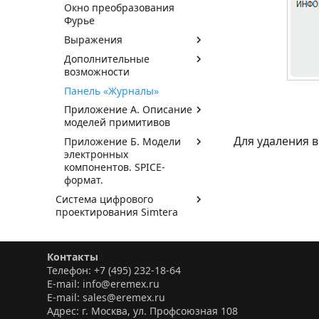
Окно преобразования
Фурье
Выражения
Дополнительные
возможности
Панель «Журналы»
Приложение А. Описание
моделей примитивов
Для удаления 
Приложение Б. Модели
электронных
компонентов. SPICE-
формат.
Система цифрового
проектирования Simtera
Контакты
Телефон: +7 (495) 232-18-64
E-mail: info@eremex.ru
E-mail: sales@eremex.ru
Адрес: г. Москва, ул. Профсоюзная 108