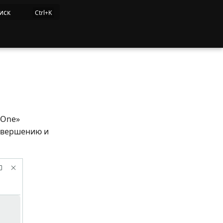
иск
mOne»
завершению и