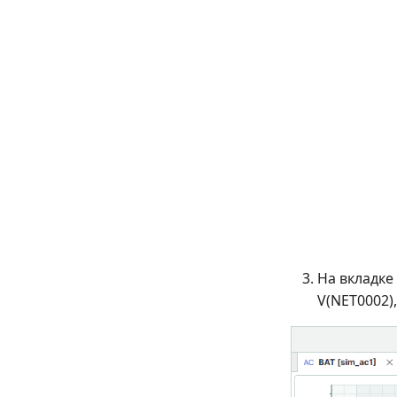
На вкладке
V(NET0002),