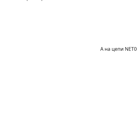
А на цепи NET0