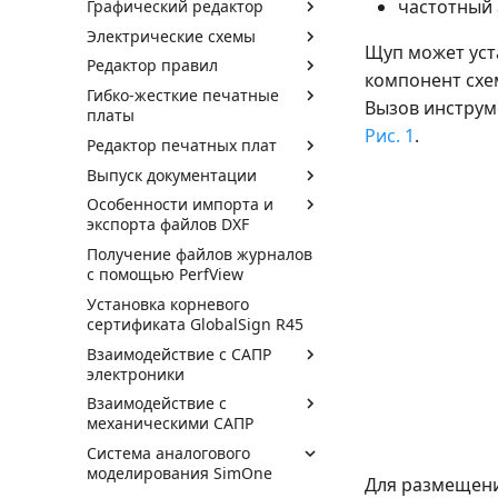
частотный 
Графический редактор
Электрические схемы
Щуп может уст
Редактор правил
компонент схе
Гибко-жесткие печатные
Вызов инструм
платы
Рис. 1
.
Редактор печатных плат
Выпуск документации
Особенности импорта и
экспорта файлов DXF
Получение файлов журналов
с помощью PerfView
Установка корневого
сертификата GlobalSign R45
Взаимодействие с САПР
электроники
Взаимодействие с
механическими САПР
Система аналогового
моделирования SimOne
Для размещени