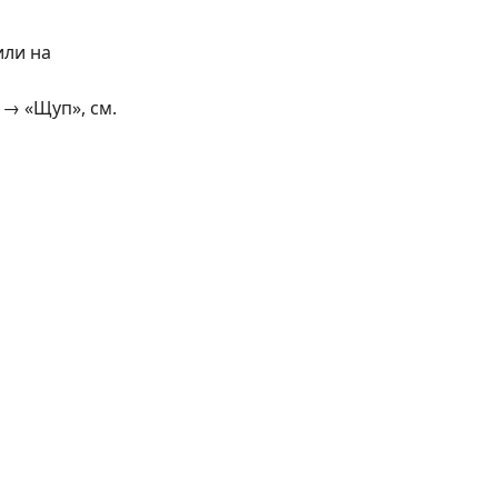
или на
 → «Щуп», см.