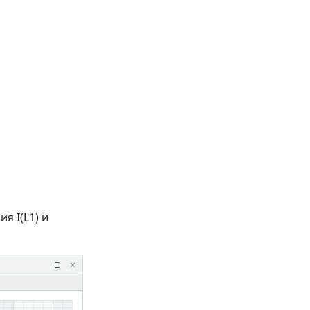
я I(L1) и