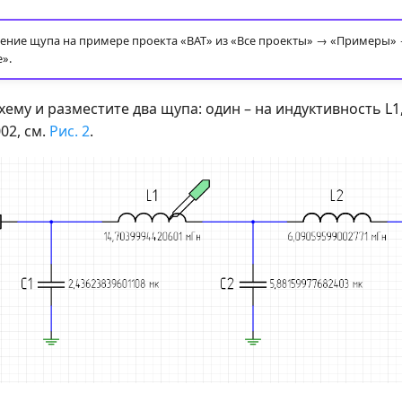
ение щупа на примере проекта «BAT» из «Все проекты» → «Примеры»
».
хему и разместите два щупа: один – на индуктивность L1,
02, см.
Рис. 2
.