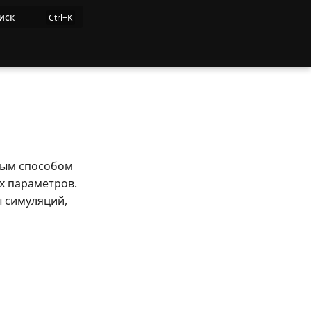
иск
ным способом
х параметров.
ы симуляций,