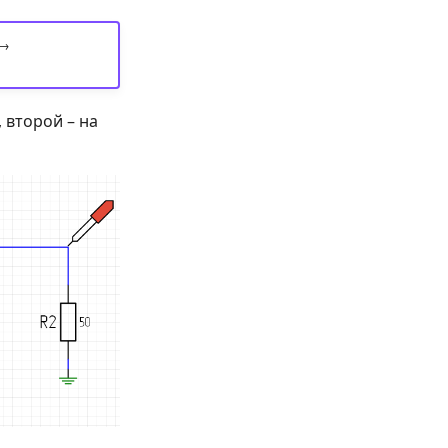
 →
 второй – на