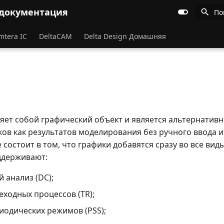
 документация
По
mtera IC
DeltaCAM
Delta Design Домашняя
яет собой графический объект и является альтернатив
ков как результатов моделирования без ручного ввода и
 состоит в том, что графики добавятся сразу во все вид
ддерживают:
й анализ (DC);
еходных процессов (TR);
иодических режимов (PSS);