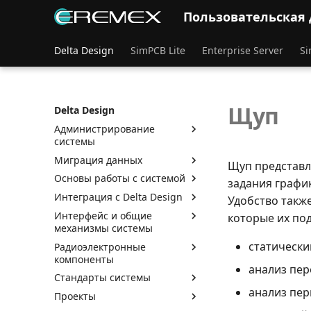
Пользовательская
Delta Design
SimPCB Lite
Enterprise Server
Si
Щуп
Delta Design
Администрирование
системы
Миграция данных
Щуп представл
Основы работы с системой
задания графи
Интеграция с Delta Design
Удобство также
Интерфейс и общие
которые их по
механизмы системы
статически
Радиоэлектронные
компоненты
анализ пер
Стандарты системы
анализ пер
Проекты