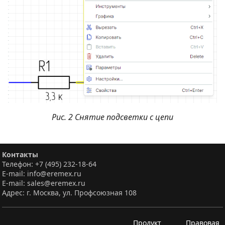
Рис. 2 Снятие подсветки с цепи
Контакты
Телефон: +7 (495) 232-18-64
E-mail: info@eremex.ru
E-mail: sales@eremex.ru
Адрес: г. Москва, ул. Профсоюзная 108
Продукт
Правовая