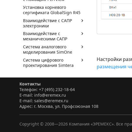
Установка корневого
сертификата GlobalSign R45
Взаимодействие с САПР
электроники
Взаимодействие с
механическими САПР
Система аналогового
моделирования SimOne
Настройки раз
Система цифрового
проектирования Simtera
размещения че
Контакты
Телефон: +7 (495) 232-18-64
E-mail: info@eremex.ru
E-mail: sales@eremex.ru
Адрес: г. Москва, ул. Профсоюзная 108
Copyright © 2008—
2026
Компания «ЭРЕМЕКС». Все пр