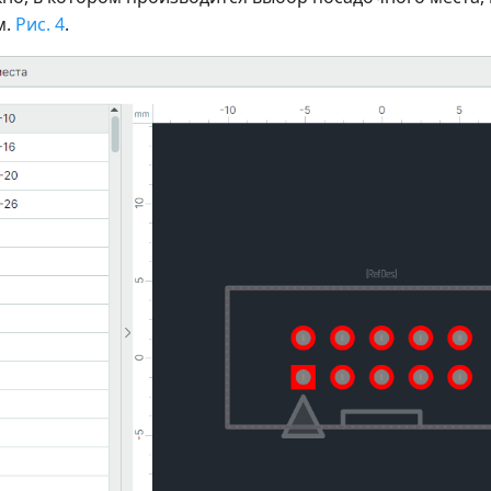
м.
Рис. 4
.