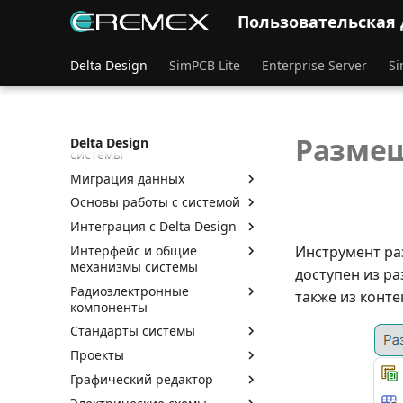
Пользовательская
Delta Design
SimPCB Lite
Enterprise Server
Si
Администрирование
Размещ
Delta Design
системы
Миграция данных
Основы работы с системой
Интеграция с Delta Design
Интерфейс и общие
Инструмент ра
механизмы системы
доступен из р
Радиоэлектронные
также из конт
компоненты
Стандарты системы
Проекты
Графический редактор