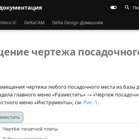
 документация
По
mtera IC
DeltaCAM
Delta Design Домашняя
ение чертежа посадочног
змещения чертежа любого посадочного места из базы 
аздела главного меню «Разместить» → «Чертеж посадочно
екстного меню «Инструменты», см.
Рис. 1
.