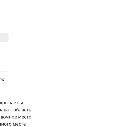
го
ткрывается
рава – область
адочное место
чного места