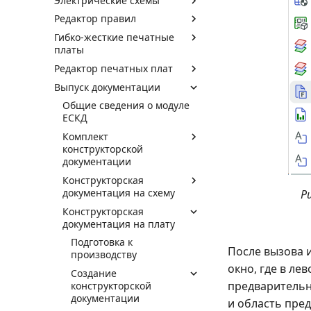
Электрические схемы
Редактор правил
Гибко-жесткие печатные
платы
Редактор печатных плат
Выпуск документации
Общие сведения о модуле
ЕСКД
Комплект
конструкторской
документации
Конструкторская
документация на схему
Р
Конструкторская
документация на плату
Подготовка к
После вызова 
производству
окно, где в ле
Создание
предварительн
конструкторской
документации
и область пре