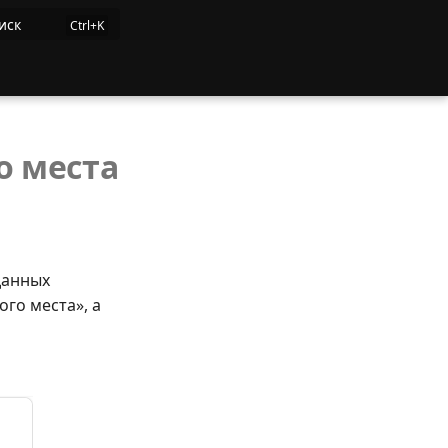
иск
о места
данных
го места», а