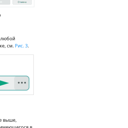
о
 любой
е, см.
Рис. 3
.
е выше,
 имеющегося в