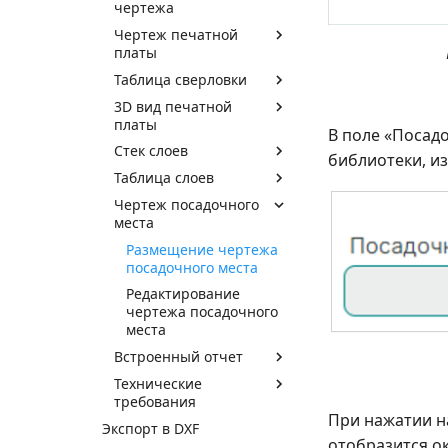
чертежа
Чертеж печатной
платы
Таблица сверловки
3D вид печатной
платы
В поле «Посад
Стек слоев
библиотеки, и
Таблица слоев
Чертеж посадочного
места
Размещение чертежа
посадочного места
Редактирование
чертежа посадочного
места
Встроенный отчет
Технические
требования
При нажатии н
Экспорт в DXF
отобразится о