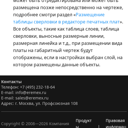
может быть отредактирована или может быть
размещена позже непосредственно на чертеже,
подробнее смотри раздел «
Размещение
таблицы сверловки в редакторе печатных плат
».
Все объекты, такие как таблица слоев, таблица
сверловки, выносные размерные линии,
размерная линейка и т.д., при размещении вида
платы на габаритный чертеж будут
отображены, если в настройках выбран слой, на
котором размещены данные объекты.
Контакты
Телефон: +7 (495) 232-18-64
E-mail: info@eremex.ru
E-mail: sales@eremex.ru
Адрес: г. Москва, ул. Профсоюзная 108
Продукт
Правовая
Copyright © 2008—
2026
Компания
ы
|
информац