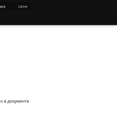
иск
о в документе