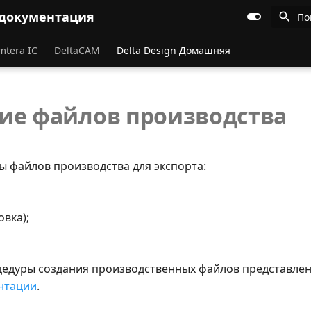
 документация
По
mtera IC
DeltaCAM
Delta Design Домашняя
ие файлов производства
ы файлов производства для экспорта:
овка);
едуры создания производственных файлов представлен
нтации
.