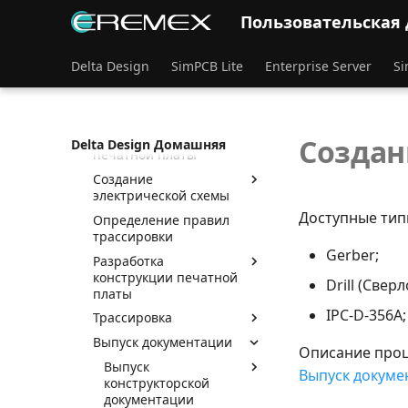
Основы работы с системой
Пользовательская
Введение
Маршрут проектирования
Delta Design
SimPCB Lite
Enterprise Server
Si
Процесс проектирования
Формирование базы
компонентов
Создание проекта
Создан
Delta Design Домашняя
печатной платы
Создание
электрической схемы
Доступные тип
Определение правил
трассировки
Gerber;
Разработка
конструкции печатной
Drill (Сверл
платы
IPC-D-356A;
Трассировка
Выпуск документации
Описание проц
Выпуск
Выпуск докуме
конструкторской
документации