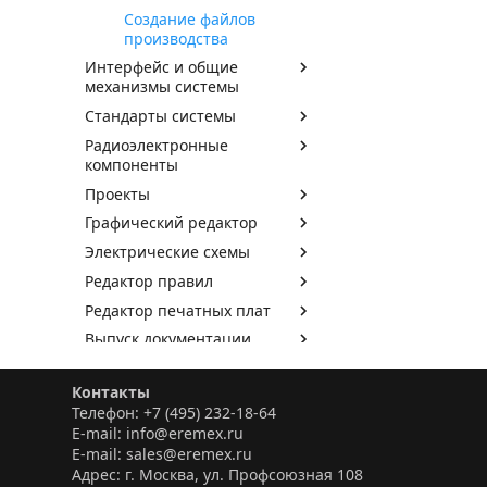
Создание файлов
производства
Интерфейс и общие
механизмы системы
Стандарты системы
Радиоэлектронные
компоненты
Проекты
Графический редактор
Электрические схемы
Редактор правил
Редактор печатных плат
Выпуск документации
Особенности импорта и
экспорта файлов DXF
Контакты
Телефон: +7 (495) 232-18-64
Импорт данных Altium
E-mail: info@eremex.ru
Designer
E-mail: sales@eremex.ru
Импорт данных P-CAD
Адрес: г. Москва, ул. Профсоюзная 108