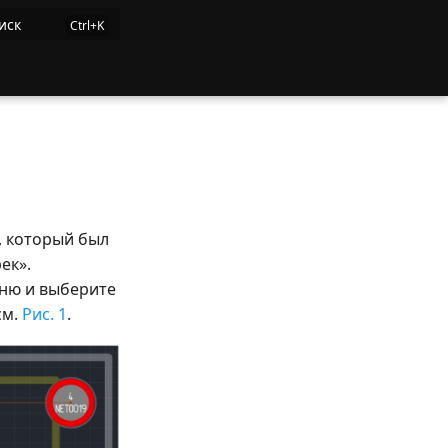
иск
, который был
ек».
еню и выберите
см.
Рис. 1
.