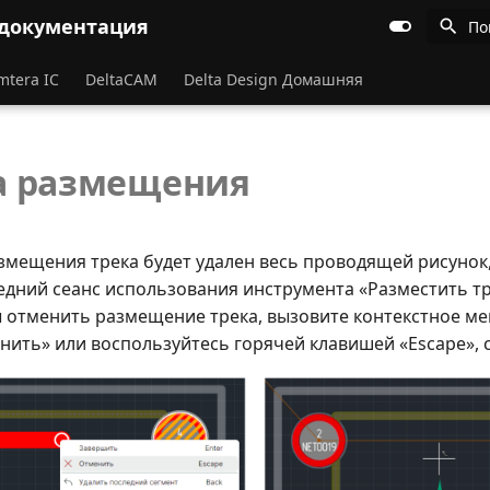
 документация
По
mtera IC
DeltaCAM
Delta Design Домашняя
а размещения
змещения трека будет удален весь проводящей рисунок
едний сеанс использования инструмента «Разместить тр
ы отменить размещение трека, вызовите контекстное м
нить» или воспользуйтесь горячей клавишей «Escape», 