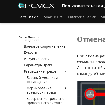
треки и линии
Пользовательская
соединения
Отображение надписей
на контактных площадках
Delta Design
SimPCB Lite
Enterprise Server
Si
Свойства трека
Расчет электрических
свойств трека
Отмен
Delta Design
Задержка
Волновое сопротивление
Емкость
При отмене ра
Индуктивность
создан за посл
Параметры трека
Для того чтоб
Размещение треков
команду «Отме
Базовый механизм
размещения
Формирование
траектории трека
Завершение трека вне
проводящего рисунка