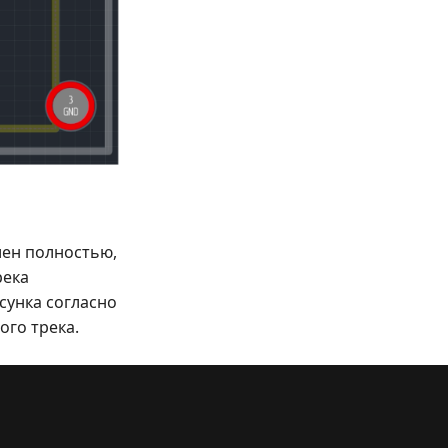
лен полностью,
река
сунка согласно
ого трека.