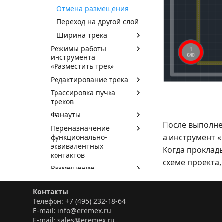
Отмена размещения
Переход на другой слой
Ширина трека
Режимы работы
инструмента
«Разместить трек»
Редактирование трека
Трассировка пучка
треков
Фанауты
После выполне
Переназначение
а инструмент «
функционально-
эквивалентных
Когда проклад
контактов
схеме проекта,
Размещение
дифференциальных
пар
Контакты
Выравнивание длин
Телефон: +7 (495) 232-18-64
проводников
E-mail: info@eremex.ru
E-mail: sales@eremex.ru
Трассировка платы в