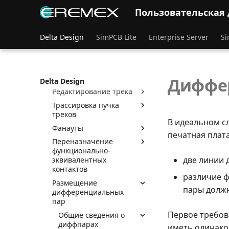
Емкость
Пользовательская
Индуктивность
Параметры трека
Delta Design
SimPCB Lite
Enterprise Server
Si
Размещение треков
Режимы работы
инструмента
«Разместить трек»
Диффе
Delta Design
Редактирование трека
Трассировка пучка
треков
В идеальном с
Фанауты
печатная плат
Переназначение
функционально-
две линии 
эквивалентных
контактов
различие ф
Размещение
пары должн
дифференциальных
пар
Первое требов
Общие сведения о
диффпарах
иметь одинако