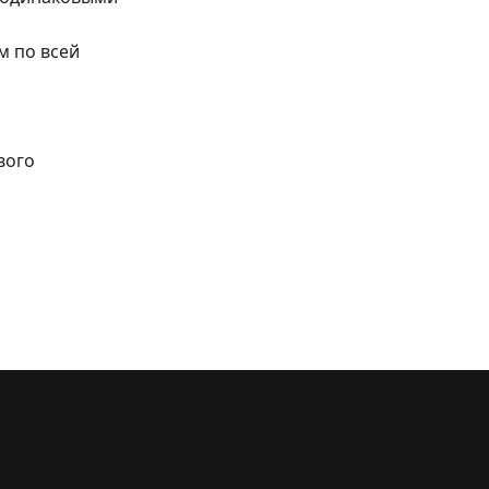
м по всей
вого