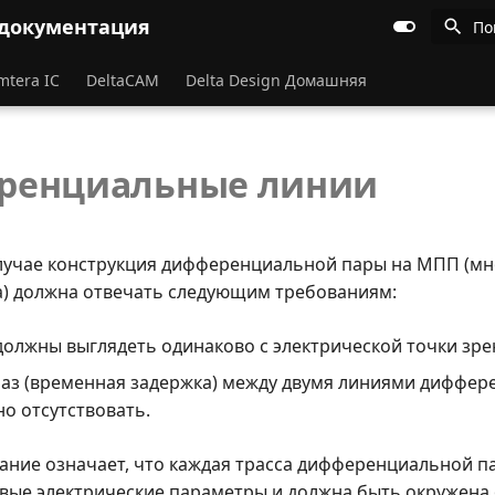
 документация
По
mtera IC
DeltaCAM
Delta Design Домашняя
ренциальные линии
лучае конструкция дифференциальной пары на МПП (м
а) должна отвечать следующим требованиям:
должны выглядеть одинаково с электрической точки зре
аз (временная задержка) между двумя линиями диффе
о отсутствовать.
ание означает, что каждая трасса дифференциальной п
вые электрические параметры и должна быть окружена