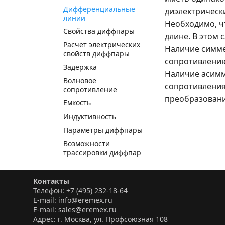
Дифференциальные
диэлектрическ
линии
Необходимо, ч
Свойства диффпары
длине. В этом 
Расчет электрических
Наличие симме
свойств диффпары
сопротивлению
Задержка
Наличие асимм
Волновое
сопротивления
сопротивление
преобразовани
Емкость
Индуктивность
Параметры диффпары
Возможности
трассировки диффпар
Трассировка
диффпары как
Контакты
единого целого
Телефон: +7 (495) 232-18-64
Переход диффпары на
E-mail: info@eremex.ru
другой слой
E-mail: sales@eremex.ru
Адрес: г. Москва, ул. Профсоюзная 108
Использование