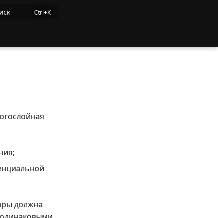
иск
ногослойная
ния;
ренциальной
ары должна
 одинаковыми