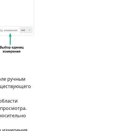
оле ручным
уществующего
области
 просмотра.
носительно
ы измерения