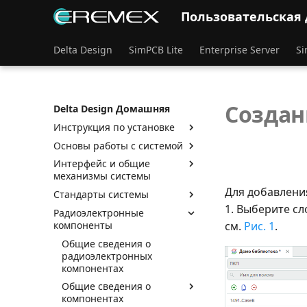
Пользовательская
Delta Design
SimPCB Lite
Enterprise Server
Si
Создан
Delta Design Домашняя
Инструкция по установке
Основы работы с системой
Интерфейс и общие
механизмы системы
Для добавлени
Стандарты системы
1. Выберите сл
Радиоэлектронные
компоненты
см.
Рис. 1
.
Общие сведения о
радиоэлектронных
компонентах
Общие сведения о
компонентах