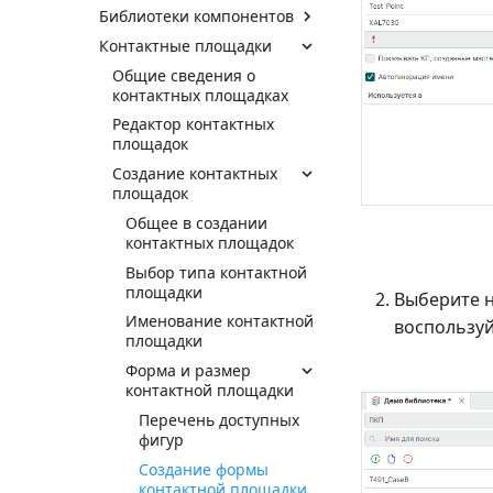
Библиотеки компонентов
Контактные площадки
Общие сведения о
контактных площадках
Редактор контактных
площадок
Создание контактных
площадок
Общее в создании
контактных площадок
Выбор типа контактной
площадки
Выберите н
Именование контактной
воспользу
площадки
Форма и размер
контактной площадки
Перечень доступных
фигур
Создание формы
контактной площадки