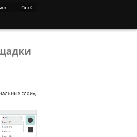
иск
ощадки
гнальные слои»,