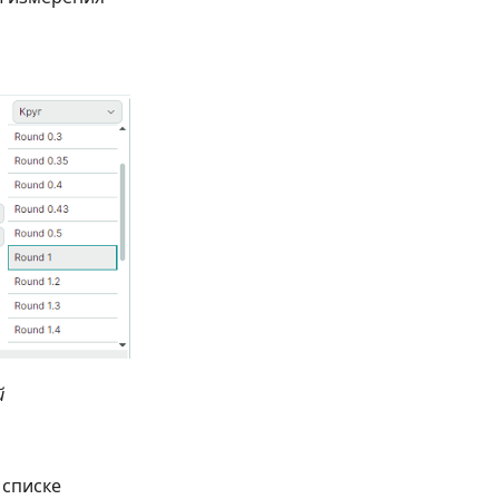
й
 списке