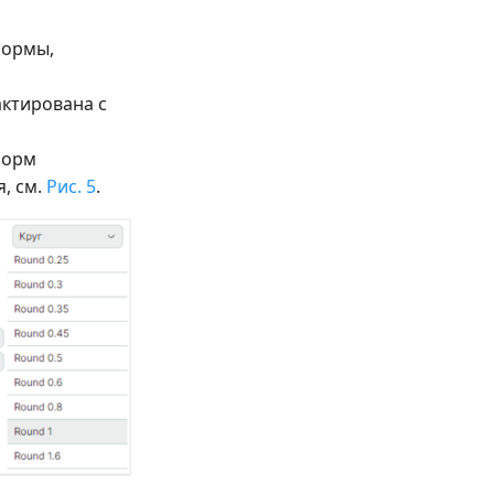
формы,
актирована с
 форм
, см.
Рис. 5
.