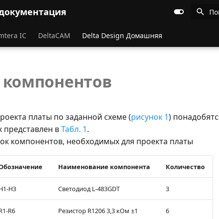
 документация
По
mtera IC
DeltaCAM
Delta Design Домашняя
 компонентов
роекта платы по заданной схеме (
рисунок 1
) понадобят
х представлен в
Табл. 1
.
ок компонентов, необходимых для проекта платы
Обозначение
Наименование компонента
Количество
H1-H3
Светодиод L-483GDT
3
R1-R6
Резистор R1206 3,3 кОм ±1
6