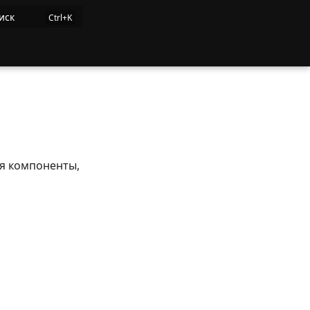
иск
ся компоненты,