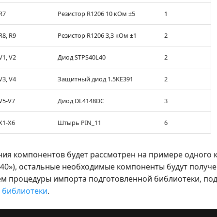
R7
Резистор R1206 10 кОм ±5
1
R8, R9
Резистор R1206 3,3 кОм ±1
2
V1, V2
Диод STPS40L40
2
V3, V4
Защитный диод 1.5KE391
2
V5-V7
Диод DL4148DC
3
X1-X6
Штырь PIN_11
6
ния компонентов будет рассмотрен на примере одного
L40»), остальные необходимые компоненты будут получе
м процедуры импорта подготовленной библиотеки, под
 библиотеки
.