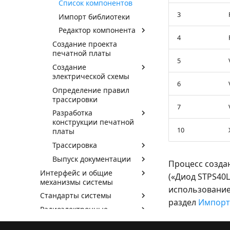
Список компонентов
3
Импорт библиотеки
Редактор компонента
4
Создание проекта
печатной платы
5
Создание
электрической схемы
6
Определение правил
трассировки
7
Разработка
конструкции печатной
10
платы
Трассировка
Выпуск документации
Процесс созда
Интерфейс и общие
(«Диод STPS40
механизмы системы
использование
Стандарты системы
раздел
Импорт
Радиоэлектронные
компоненты