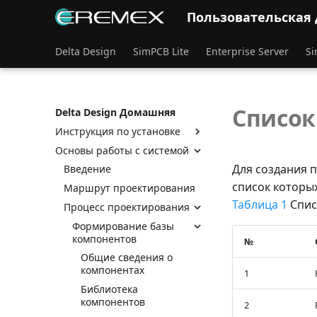
Пользовательская
Delta Design
SimPCB Lite
Enterprise Server
Si
Список
Delta Design Домашняя
Инструкция по установке
Основы работы с системой
Для создания п
Введение
список которы
Маршрут проектирования
Таблица 1
Спис
Процесс проектирования
Формирование базы
компонентов
№
Общие сведения о
компонентах
1
Библиотека
компонентов
2