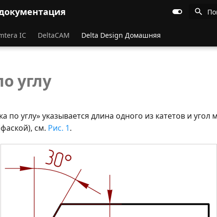
 документация
По
mtera IC
DeltaCAM
Delta Design Домашняя
по углу
а по углу» указывается длина одного из катетов и угол 
(фаской), см.
Рис. 1
.