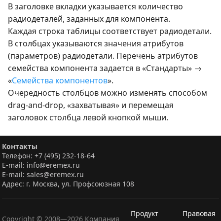
В заголовке вкладки указывается количество
радиодеталей, заданных для компонента.
Каждая строка таблицы соответствует радиодетали.
В столбцах указываются значения атрибутов
(параметров) радиодетали. Перечень атрибутов
семейства компонента задается в «Стандарты» →
«
Семейства компонентов
».
Очередность столбцов можно изменять способом
drag-and-drop, «захватывая» и перемещая
заголовок столбца левой кнопкой мыши.
Контакты
Телефон: +7 (495) 232-18-64
E-mail: info@eremex.ru
E-mail: sales@eremex.ru
Адрес: г. Москва, ул. Профсоюзная 108
Продукт
Правовая
Copyright © 2008—
2026
Компания