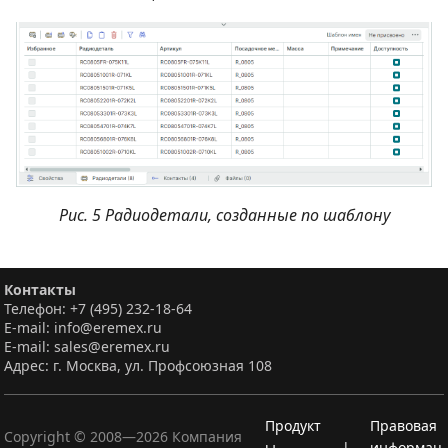
Рис. 5 Радиодетали, созданные по шаблону
Контакты
Телефон: +7 (495) 232-18-64
E-mail: info@eremex.ru
E-mail: sales@eremex.ru
Адрес: г. Москва, ул. Профсоюзная 108
Продукт
Правовая
Copyright © 2008—
2026
Компания
ы
|
информац