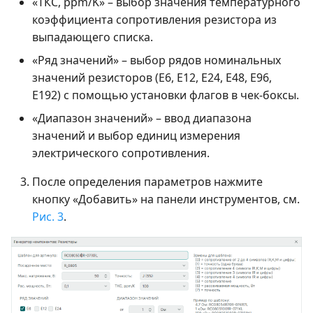
«ТКС, ppm/K» – выбор значения температурного
коэффициента сопротивления резистора из
выпадающего списка.
«Ряд значений» – выбор рядов номинальных
значений резисторов (Е6, Е12, Е24, Е48, Е96,
Е192) с помощью установки флагов в чек-боксы.
«Диапазон значений» – ввод диапазона
значений и выбор единиц измерения
электрического сопротивления.
После определения параметров нажмите
кнопку «Добавить» на панели инструментов, см.
Рис. 3
.