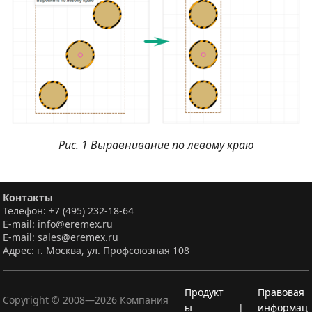
Рис. 1 Выравнивание по левому краю
Контакты
Телефон: +7 (495) 232-18-64
E-mail: info@eremex.ru
E-mail: sales@eremex.ru
Адрес: г. Москва, ул. Профсоюзная 108
Продукт
Правовая
Copyright © 2008—
2026
Компания
ы
|
информац