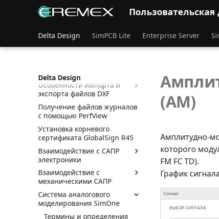
Пользовательская
Электрические схемы
Редактор правил
Delta Design
SimPCB Lite
Enterprise Server
Si
Гибко-жесткие печатные
платы
Редактор печатных плат
Выпуск документации
Амплит
Delta Design
Особенности импорта и
экспорта файлов DXF
(AM)
Получение файлов журналов
с помощью PerfView
Установка корневого
Амплитудно-мо
сертификата GlobalSign R45
которого моду
Взаимодействие с САПР
электроники
FM FC TD).
Взаимодействие с
График сигнал
механическими САПР
Система аналогового
моделирования SimOne
Термины и определения