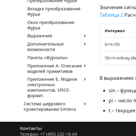
Преобразование Фурье
Значения сигн
Вкладка преобразования
Фурье
Таблица 2
Расч
Окно преобразования
Фурье
Интервал
Выражения
Дополнительные
0<=t<TD
возможности
Панель «Журналы»
TD<=t<infinity (
Приложение А. Описание
моделей примитивов
В выражениях 
Приложение Б. Модели
электронных
sin – функц
компонентов. SPICE-
формат.
pi – число 
Система цифрового
проектирования Simtera
t – текуще
Контакты
Телефон: +7 (495) 232-18-64