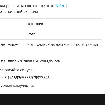
ала рассчитываются согласно
Табл. 2
.
ет значений сигнала
Значение
YOFF
бесконечность)
YOFF+YAMPL
(1+M
sin(2
pi
FM
(t-TD)))
sin(2
pi
FC*(t-TD))
значения сигнала используются:
ия расчёта синуса;
π = 3,14159265358979323846;
е время симуляции.