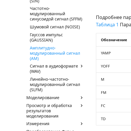
(SIN)
Частотно-
модулированный
Подробнее пар
синусоидой сигнал (SFFM)
Таблица 1
Пара
Шумовой сигнал (NOISE)
Гауссов импульс
Обозначение
(GAUSSIAN)
Амплитудно-
модулированный сигнал
YAMP
(AM)
Сигнал в аудиоформате
YOFF
(WAV)
Линейно-частотно-
M
модулированный сигнал
(SLFM)
FM
Моделирование
Просмотр и обработка
FC
результатов
моделирования
TD
Измерения