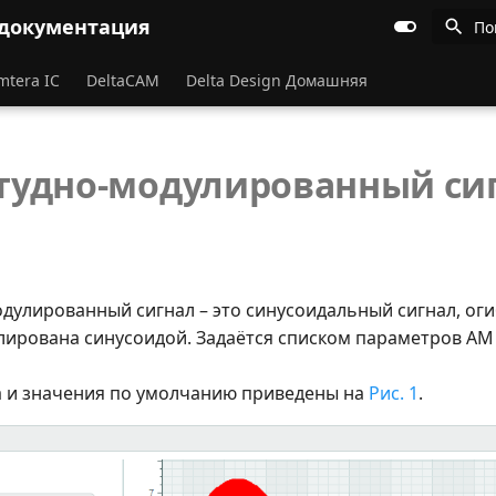
 документация
По
mtera IC
DeltaCAM
Delta Design Домашняя
удно-модулированный си
дулированный сигнал – это синусоидальный сигнал, о
лирована синусоидой. Задаётся списком параметров AM
а и значения по умолчанию приведены на
Рис. 1
.