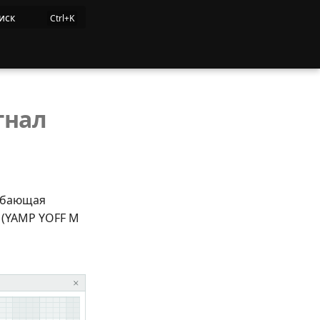
иск
гнал
гибающая
 (YAMP YOFF M