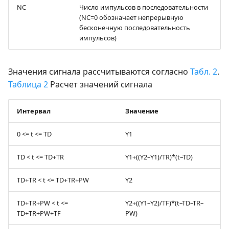
NC
Число импульсов в последовательности
(NC=0 обозначает непрерывную
бесконечную последовательность
импульсов)
Значения сигнала рассчитываются согласно
Табл. 2
.
Таблица 2
Расчет значений сигнала
Интервал
Значение
0 <= t <= TD
Y1
TD < t <= TD+TR
Y1+((Y2–Y1)/TR)*(t–TD)
TD+TR < t <= TD+TR+PW
Y2
TD+TR+PW < t <=
Y2+((Y1–Y2)/TF)*(t–TD–TR–
TD+TR+PW+TF
PW)