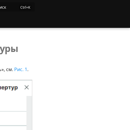
иск
туры
», см.
Рис. 1
.