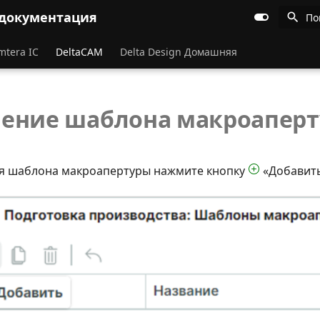
 документация
По
mtera IC
DeltaCAM
Delta Design Домашняя
ение шаблона макроапер
я шаблона макроапертуры нажмите кнопку
«Добавить