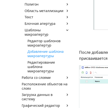
Полигон
Область металлизации
Текст
Блочная апертура
Шаблоны
макроапертур
Редактор шаблонов
макроапертур
Добавление шаблона
После добавле
макроапертуры
присваивается
Редактирование
шаблона
макроапертуры
Работа со слоями
Расположение объектов на
слоях
Загрузка данных в
систему
Графический редактор