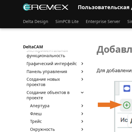
Пользовательская
Редактор
предпроизводственной
Delta Design
SimPCB Lite
Enterprise Server
Si
подготовки
Термины и определения
Назначение программы
Добавл
DeltaCAM
Экспериментальная
функциональность
Графический интерфейс
Для добавлени
Панель управления
Создание новых
проектов
Создание объектов в
проекте
Апертура
Флеш
Трейс
Окружность