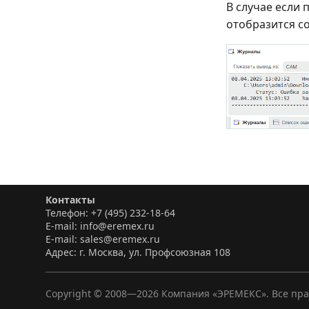
В случае если 
отобразится с
Контакты
Телефон: +7 (495) 232-18-64
E-mail: info@eremex.ru
E-mail: sales@eremex.ru
Адрес: г. Москва, ул. Профсоюзная 108
Copyright © 2008—
2026
Компания «ЭРЕМЕКС». Все пр