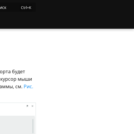
иск
орта будет
е курсор мыши
раммы, см.
Рис.